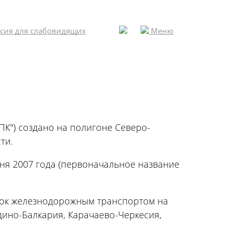
сия для слабовидящих
Меню
ция
О компании
ёмная
формации
О компании
 (863) 238-30-63
лтерские
Руководство компании
Вакансии
К") создано на полигоне Северо-
Написать нам
ти.
Контакты
ня 2007 года (первоначальное название
зок железнодорожным транспортом на
дино-Балкария, Карачаево-Черкесия,