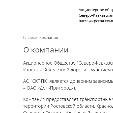
Акционерное общ
Северо-Кавказска
пассажирская ком
Пассажирам
Туризм
Главная
Компания
Единый номер вызова экстренных служб
Правила проезда
Туры и экскурсии 
О компании
112
Часто задаваемые вопросы
Веломаршруты
Тарифы и льготы
Аудиогиды
Акционерное Общество "Северо-Кавказск
Способы оплаты проезда
Тревел-шоу на эл
Кавказской железной дороги с участием 
Режим работы билетных касс
Абонементные билеты
АО "СКППК" является дочерним зависим
– ОАО «Дон-Пригород»).
Мобильные приложения
Маломобильным Пассажирам
Компания предоставляет транспортные 
Моя карта попала в стоп-лист
территории Ростовской области, Красно
Cхемы обращения
Северная Осетия – Алания и Дагестан.