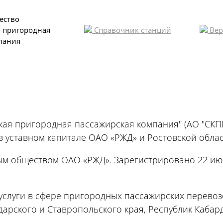
ество
я пригородная
Справочник станций
Вер
пания
Пресс-центр
Документа
Центр поддержки клиентов ОАО РЖД
При
на поездах
Новости
Раскрытие ин
+7 (800) 775-00-00
+7
Изменения в расписании
Годовые бухга
отчеты
Фото и видео
Документация
ая пригородная пассажирская компания" (АО "СКПП
ектричке
СМИ о нас
в уставном капитале ОАО «РЖД» и Ростовской облас
ым обществом ОАО «РЖД». Зарегистрировано 22 ию
услуги в сфере пригородных пассажирских перево
дарского и Ставропольского края, Республик Кабар