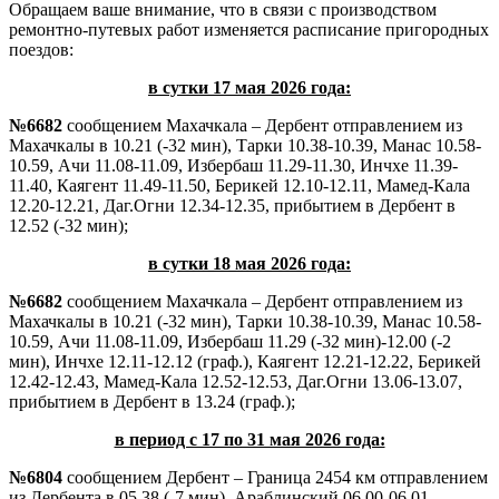
Обращаем ваше внимание, что в связи с производством
ремонтно-путевых работ изменяется расписание пригородных
поездов:
в сутки 17 мая 2026 года:
№6682
сообщением Махачкала – Дербент отправлением из
Махачкалы в 10.21 (-32 мин), Тарки 10.38-10.39, Манас 10.58-
10.59, Ачи 11.08-11.09, Избербаш 11.29-11.30, Инчхе 11.39-
11.40, Каягент 11.49-11.50, Берикей 12.10-12.11, Мамед-Кала
12.20-12.21, Даг.Огни 12.34-12.35, прибытием в Дербент в
12.52 (-32 мин);
в сутки 18 мая 2026 года:
№6682
сообщением Махачкала – Дербент отправлением из
Махачкалы в 10.21 (-32 мин), Тарки 10.38-10.39, Манас 10.58-
10.59, Ачи 11.08-11.09, Избербаш 11.29 (-32 мин)-12.00 (-2
мин), Инчхе 12.11-12.12 (граф.), Каягент 12.21-12.22, Берикей
12.42-12.43, Мамед-Кала 12.52-12.53, Даг.Огни 13.06-13.07,
прибытием в Дербент в 13.24 (граф.);
в период с 17 по 31 мая 2026 года:
№6804
сообщением Дербент – Граница 2454 км отправлением
из Дербента в 05.38 (-7 мин), Араблинский 06.00-06.01,