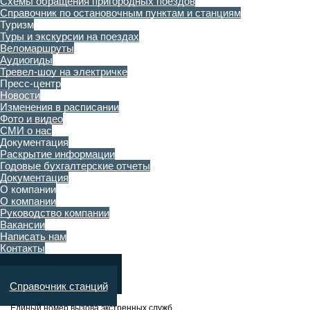
Cхемы обращения пригородных поездов
Справочник по остановочным пунктам и станциям
Туризм
Туры и экскурсии на поездах
Веломаршруты
Аудиогиды
Тревел-шоу на электричке
Пресс-центр
Новости
Изменения в расписании
Фото и видео
СМИ о нас
Документация
Раскрытие информации
Годовые бухгалтерские отчеты
Документация
О компании
О компании
Руководство компании
Вакансии
Написать нам
Контакты
Поиск по расписанию
Справочник станций
Единый номер вызова экстренных служб