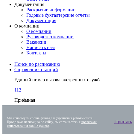
Документация
Раскрытие информации
Годовые бухгалтерские отчеты
Документация
О компании
О компании
Руководство компании
Вакансии
Написать нам
Контакты
Поиск по расписанию
Справочник станций
Единый номер вызова экстренных служб
112
Приёмная
+7 (863) 238-30-63
Мы используем cookie-файлы для улучшения работы сайта.
Центр поддержки клиентов ОАО РЖД
Принять
Продолжая навигацию по сайту, вы соглашаетесь с
правилами
использования cookie-файлов
.
+7 (800) 775-00-00