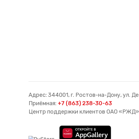
Cхемы обращения
пригородных поездов
Справочник по
остановочным пунктам и
станциям
Адрес: 344001, г. Ростов-на-Дону, ул. Де
Приёмная:
+7 (863) 238-30-63
Центр поддержки клиентов ОАО «РЖД»