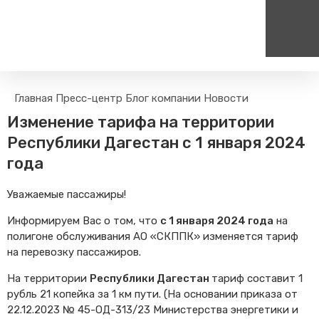
Пассажирам
Туризм
Главная
Пресс-центр
Блог компании
Новости
Единый номер вызова экстренных служб
Цен
Правила проезда
Туры и экскурсии на поезд
Изменение тарифа на территории
112
+
Часто задаваемые вопросы
Веломаршруты
Республики Дагестан с 1 января 2024
Тарифы и льготы
Аудиогиды
года
Способы оплаты проезда
Тревел-шоу на электричке
Уважаемые пассажиры!
Режим работы билетных
касс
Информируем Вас о том, что
с 1 января 2024 года
на
Абонементные билеты
полигоне обслуживания АО «СКППК» изменяется тариф
Мобильные приложения
на перевозку пассажиров.
Маломобильным
На территории
Республики Дагестан
тариф составит 1
Пассажирам
рубль 21 копейка за 1 км пути. (На основании приказа от
Моя карта попала в стоп-
22.12.2023 № 45-ОД-313/23 Министерства энергетики и
лист