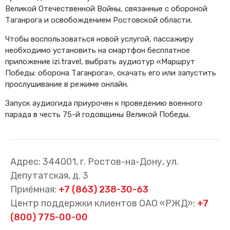
Великой Отечественной Войны, связанные с обороной
Cхемы обращения
Таганрога и освобождением Ростовской области.
пригородных поездов
Справочник по
Чтобы воспользоваться новой услугой, пассажиру
остановочным пунктам и
необходимо установить на смартфон бесплатное
станциям
приложение izi.travel, выбрать аудиотур «Маршрут
Победы: оборона Таганрога», скачать его или запустить
прослушивание в режиме онлайн.
Запуск аудиогида приурочен к проведению военного
парада в честь 75-й годовщины Великой Победы.
Адрес: 344001, г. Ростов-на-Дону, ул.
Депутатская, д. 3
Приёмная:
+7 (863) 238-30-63
Центр поддержки клиентов ОАО «РЖД»:
+7
(800) 775-00-00