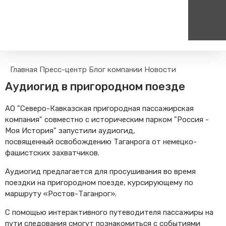
Пассажирам
Туризм
Главная
Пресс-центр
Блог компании
Новости
Единый номер вызова экстренных служб
Цен
Правила проезда
Туры и экскурсии на поезд
Аудиогид в пригородном поезде
112
+
Часто задаваемые вопросы
Веломаршруты
АО "Северо-Кавказская пригородная пассажирская
Тарифы и льготы
Аудиогиды
компания" совместно с историческим парком "Россия -
Способы оплаты проезда
Тревел-шоу на электричке
Моя История" запустили аудиогид,
Режим работы билетных
посвященный освобождению Таганрога от немецко-
касс
фашистских захватчиков.
Абонементные билеты
Аудиогид предлагается для просушивания во время
Мобильные приложения
поездки на пригородном поезде, курсирующему по
Маломобильным
маршруту «Ростов-Таганрог».
Пассажирам
С помощью интерактивного путеводителя пассажиры на
Моя карта попала в стоп-
пути следования смогут познакомиться с событиями
лист