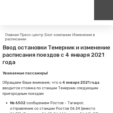
Пассажирам
Туризм
Главная
Пресс-центр
Блог компании
Изменения в
Единый номер вызова экстренных служб
Цен
расписании
Правила проезда
Туры и экскурсии на поезд
112
+
Ввод остановки Темерник и изменение
Часто задаваемые вопросы
Веломаршруты
расписания поездов с 4 января 2021
Тарифы и льготы
Аудиогиды
года
Способы оплаты проезда
Тревел-шоу на электричке
Режим работы билетных
Уважаемые пассажиры!
касс
Абонементные билеты
Обращаем Ваше внимание, что
с 4 января 2021 года
вводится стоянка по станции Темерник следующим
Мобильные приложения
пригородным поездам:
Маломобильным
Пассажирам
№ 6502
сообщением Ростов - Таганрог,
Моя карта попала в стоп-
отправление со станции Ростов 06.34 (вместо
лист