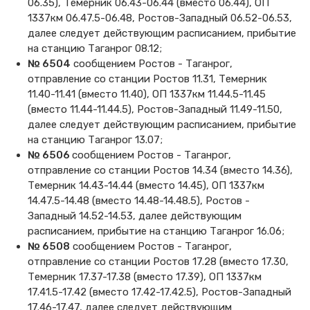
06.35), Темерник 06.43-06.44 (вместо 06.44), ОП
Cхемы обращения
1337км 06.47.5-06.48, Ростов-Западный 06.52-06.53,
пригородных поездов
далее следует действующим расписанием, прибытие
Справочник по
на станцию Таганрог 08.12;
остановочным пунктам и
№ 6504
сообщением Ростов - Таганрог,
станциям
отправление со станции Ростов 11.31, Темерник
11.40-11.41 (вместо 11.40), ОП 1337км 11.44.5-11.45
(вместо 11.44-11.44.5), Ростов-Западный 11.49-11.50,
далее следует действующим расписанием, прибытие
на станцию Таганрог 13.07;
№ 6506
сообщением Ростов - Таганрог,
отправление со станции Ростов 14.34 (вместо 14.36),
Темерник 14.43-14.44 (вместо 14.45), ОП 1337км
14.47.5-14.48 (вместо 14.48-14.48.5), Ростов -
Западный 14.52-14.53, далее действующим
расписанием, прибытие на станцию Таганрог 16.06;
№ 6508
сообщением Ростов - Таганрог,
отправление со станции Ростов 17.28 (вместо 17.30,
Темерник 17.37-17.38 (вместо 17.39), ОП 1337км
17.41.5-17.42 (вместо 17.42-17.42.5), Ростов-Западный
17.46-17.47, далее следует действующим