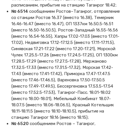
расписанием, прибытие на станцию Таганрог 18.42;
№ 6514
сообщением Ростов–Таганрог, отправление
со станции Ростов 16.37 (вместо 16.38), Темерник
16.46-16.47 (вместо 16.47), ОП 1337км 16.50.5-16.51
(вместо 16.50-16.50.5), Ростов-Западный 16.55-16.56
(вместо 16.54-16.55), Хапры 17.02-17.03 (вместо 17.01-
17.02), Недвиговка 17.12-17.12.5 (вместо 17.11-17.11.5),
Синявская 17.21-17.22 (вместо 17.20-17.21), Морской
Чулек 17.25.5-17.26 (вместо 17.24.5-17.25), ОП 1300км
17.28.5-17.29 (вместо 17.27.5-17.28), Мержаново
17.32.5-17.33 (вместо 17.31.5-17.32), Морская 17.42-
17.43 (вместо 17.41-17.42), Приморка 17.47-17.47.5
(вместо 17.46-17.46.5), Вареновка 17.50-17.50.5
(вместо 17.49-17.49.5), Бессергеновка 17.53.5-17.54
(вместо 17.52.5-17.53), Таганрог-Пасс. 18.01-18.02
(вместо 18.00-18.01), Мебельный Комбинат 18.07-
18.07.5 (вместо 18.06-18.06.5), Красный Котельщик
18.11-18.11.5 (вместо 18.10-18.10.5), прибытие на
станцию Таганрог 18.16 (вместо 18.15);
№ 6520
сообщением Ростов – Таганрог,