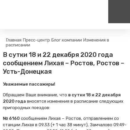
Пассажирам
Туризм
Главная
Пресс-центр
Блог компании
Изменения в
Единый номер вызова экстренных служб
Цен
расписании
Правила проезда
Туры и экскурсии на поезд
112
+
В сутки 18 и 22 декабря 2020 года
Часто задаваемые вопросы
Веломаршруты
сообщением Лихая – Ростов, Ростов –
Тарифы и льготы
Аудиогиды
Усть-Донецкая
Способы оплаты проезда
Тревел-шоу на электричке
Режим работы билетных
Уважаемые пассажиры!
касс
Абонементные билеты
Обращаем Ваше внимание, что
в сутки 18 и 22 декабря
2020 года
вносятся изменения в расписание следующих
Мобильные приложения
пригородных поездов:
Маломобильным
Пассажирам
№ 6160
сообщением Лихая – Ростов, отправлением со
Моя карта попала в стоп-
станции Лихая в 09.33 (+ 1 час 38 минут), Замчалово 09.49-
лист