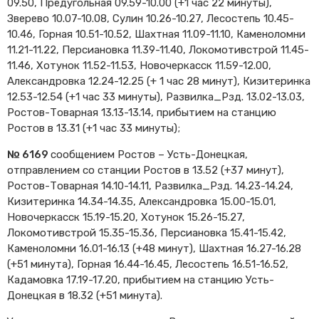
09.50, Предугольная 09.59-10.00 (+1 час 22 минуты),
Cхемы обращения
Зверево 10.07-10.08, Сулин 10.26-10.27, Лесостепь 10.45-
пригородных поездов
10.46, Горная 10.51-10.52, Шахтная 11.09-11.10, Каменоломни
Справочник по
11.21-11.22, Персиановка 11.39-11.40, Локомотивстрой 11.45-
остановочным пунктам и
11.46, Хотунок 11.52-11.53, Новочеркасск 11.59-12.00,
станциям
Александровка 12.24-12.25 (+ 1 час 28 минут), Кизитеринка
12.53-12.54 (+1 час 33 минуты), Развилка_Рзд. 13.02-13.03,
Ростов-Товарная 13.13-13.14, прибытием на станцию
Ростов в 13.31 (+1 час 33 минуты);
№ 6169
сообщением Ростов – Усть-Донецкая,
отправлением со станции Ростов в 13.52 (+37 минут),
Ростов-Товарная 14.10-14.11, Развилка_Рзд. 14.23-14.24,
Кизитеринка 14.34-14.35, Александровка 15.00-15.01,
Новочеркасск 15.19-15.20, Хотунок 15.26-15.27,
Локомотивстрой 15.35-15.36, Персиановка 15.41-15.42,
Каменоломни 16.01-16.13 (+48 минут), Шахтная 16.27-16.28
(+51 минута), Горная 16.44-16.45, Лесостепь 16.51-16.52,
Кадамовка 17.19-17.20, прибытием на станцию Усть-
Донецкая в 18.32 (+51 минута).