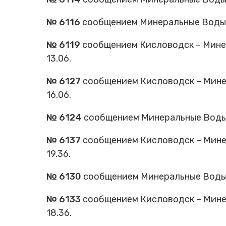
Cхемы обращения
пригородных поездов
№ 6116
сообщением Минеральные Воды – 
Справочник по
остановочным пунктам и
№ 6119
сообщением Кисловодск – Минер
станциям
13.06.
№ 6127
сообщением Кисловодск – Минер
16.06.
№ 6124
сообщением Минеральные Воды –
№ 6137
сообщением Кисловодск – Минер
19.36.
№ 6130
сообщением Минеральные Воды – 
№ 6133
сообщением Кисловодск – Минер
18.36.