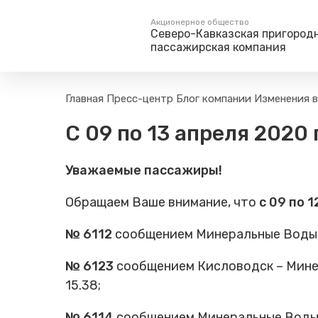
Акционерное общество
Северо-Кавказская пригород
пассажирская компания
Пассажирам
Туризм
Главная
Пресс-центр
Блог компании
Изменения в
Единый номер вызова экстренных служб
Правила проезда
Туры и экскурс
С 09 по 13 апреля 202
112
Часто задаваемые вопросы
Веломаршруты
Тарифы и льготы
Аудиогиды
Уважаемые пассажиры!
Способы оплаты проезда
Тревел-шоу на 
Режим работы билетных
Обращаем Ваше внимание, что
с 09 по 
касс
Абонементные билеты
№ 6112
сообщением Минеральные Воды – 
Мобильные приложения
№ 6123
сообщением Кисловодск – Минер
Маломобильным
Пассажирам
15.38;
Моя карта попала в стоп-
лист
№ 6114
сообщением Минеральные Воды –