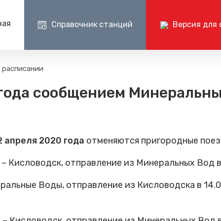
ная
Справочник станций
Версия для 
Пресс-центр
Документ
 расписании
Центр поддержки клиентов ОАО РЖД
Пр
ии на поездах
Новости
Раскрытие и
0 года сообщением Минеральн
+7 (800) 775-00-00
+
Изменения в расписании
Годовые бухг
отчеты
Фото и видео
Документаци
электричке
СМИ о нас
12 апреля 2020 года
отменяются пригородные поез
Кисловодск, отправление из Минеральных Вод в 0
альные Воды, отправление из Кисловодска в 14.0
 Кисловодск, отправление из Минеральных Вод в 0