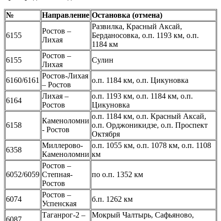
№
Направление
Остановка (отмена)
Развилка, Красный Аксай,
Ростов –
6155
Берданосовка, о.п. 1193 км, о.п.
Лихая
1184 км
Ростов –
6155
Сулин
Лихая
Ростов-Лихая
6160/6161
о.п. 1184 км, о.п. Цикуновка
– Ростов
Лихая –
о.п. 1193 км, о.п. 1184 км, о.п.
6164
Ростов
Цикуновка
о.п. 1184 км, о.п. Красный Аксай,
Каменоломни
6158
о.п. Орджоникидзе, о.п. Проспект
- Ростов
Октября
Миллерово-
о.п. 1055 км, о.п. 1078 км, о.п. 1108
6358
Каменоломни
км
Ростов –
6052/6059
Степная-
по о.п. 1352 км
Ростов
Ростов –
6074
б.п. 1262 км
Успенская
Таганрог-2 –
Мокрый Чалтырь, Сафьяново,
6087