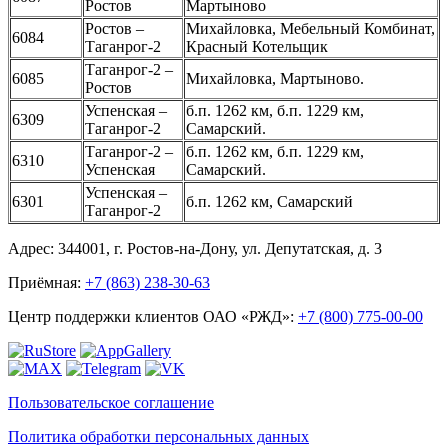
Ростов
Мартыново
Ростов –
Михайловка, Мебельный Комбинат,
6084
Таганрог-2
Красный Котельщик
Таганрог-2 –
6085
Михайловка, Мартыново.
Ростов
Успенская –
б.п. 1262 км, б.п. 1229 км,
6309
Таганрог-2
Самарский.
Таганрог-2 –
б.п. 1262 км, б.п. 1229 км,
6310
Успенская
Самарский.
Успенская –
6301
б.п. 1262 км, Самарский
Таганрог-2
Адрес: 344001, г. Ростов-на-Дону, ул. Депутатская, д. 3
Приёмная:
+7 (863) 238-30-63
Центр поддержки клиентов ОАО «РЖД»:
+7 (800) 775-00-00
Пользовательское соглашение
Политика обработки персональных данных