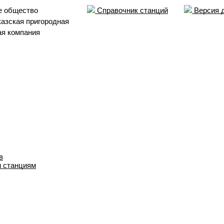
е общество
Справочник станций
Версия 
азская пригородная
ая компания
в
и станциям