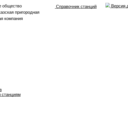
е общество
Версия 
Справочник станций
азская пригородная
ая компания
в
и станциям