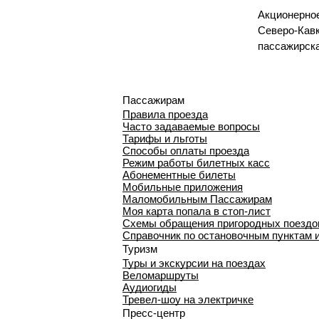
Акционерно
Северо-Кавк
пассажирск
Пассажирам
Правила проезда
Часто задаваемые вопросы
Тарифы и льготы
Способы оплаты проезда
Режим работы билетных касс
Абонементные билеты
Мобильные приложения
Маломобильным Пассажирам
Моя карта попала в стоп-лист
Cхемы обращения пригородных поездо
Справочник по остановочным пунктам 
Туризм
Туры и экскурсии на поездах
Веломаршруты
Аудиогиды
Тревел-шоу на электричке
Пресс-центр