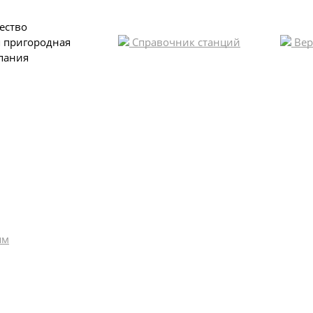
ество
я пригородная
Справочник станций
Вер
пания
ям