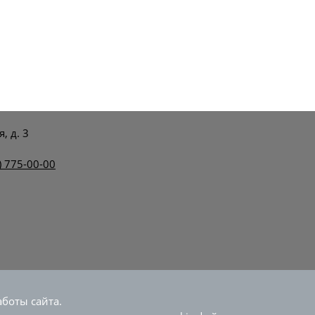
, д. 3
) 775-00-00
авказская пригородная пассажирская компания. Использова
боты сайта.