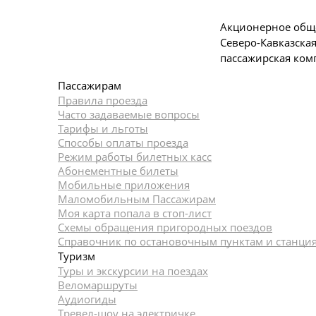
Акционерное общ
Северо-Кавказска
пассажирская ком
Пассажирам
Правила проезда
Часто задаваемые вопросы
Тарифы и льготы
Способы оплаты проезда
Режим работы билетных касс
Абонементные билеты
Мобильные приложения
Маломобильным Пассажирам
Моя карта попала в стоп-лист
Cхемы обращения пригородных поездов
Справочник по остановочным пунктам и станци
Туризм
Туры и экскурсии на поездах
Веломаршруты
Аудиогиды
Тревел-шоу на электричке