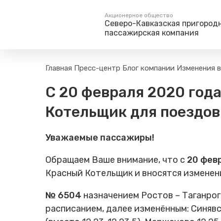
Акционерное общество
Северо-Кавказская пригород
пассажирская компания
Пассажирам
Туризм
Главная
Пресс-центр
Блог компании
Изменения в
Единый номер вызова экстренных служб
Правила проезда
Туры и экскурс
С 20 февраля 2020 год
112
Часто задаваемые вопросы
Веломаршруты
Котельщик для поездов 
Тарифы и льготы
Аудиогиды
Способы оплаты проезда
Тревел-шоу на 
Уважаемые пассажиры!
Режим работы билетных
касс
Обращаем Ваше внимание, что с
20 февр
Абонементные билеты
Красный Котельщик и вносятся изменен
Мобильные приложения
Маломобильным
№ 6504
назначением Ростов – Таганрог
Пассажирам
расписанием, далее изменённым: Синявская
Моя карта попала в стоп-
лист