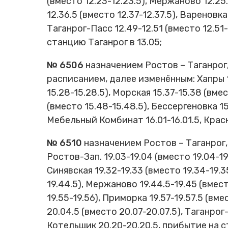
(вместо 12.23-12.23.5), Мержаново 12.25.
Cхемы обращения
12.36.5 (вместо 12.37-12.37.5), Вареновка
пригородных поездов
Таганрог-Пасс 12.49-12.51 (вместо 12.51
Справочник по
станцию Таганрог в 13.05;
остановочным пунктам и
станциям
№ 6506
назначением Ростов – Таганрог
расписанием, далее изменённым: Хапры 15.
15.28-15.28.5), Морская 15.37-15.38 (вме
(вместо 15.48-15.48.5), Бессергеновка 15.
Мебельный Комбинат 16.01-16.01.5, Красн
№ 6510
назначением Ростов – Таганрог, 
Ростов-Зап. 19.03-19.04 (вместо 19.04-19.0
Синявская 19.32-19.33 (вместо 19.34-19.35
19.44.5), Мержаново 19.44.5-19.45 (вместо
19.55-19.56), Приморка 19.57-19.57.5 (вм
20.04.5 (вместо 20.07-20.07.5), Таганрог
Котельщик 20.20-20.20.5, прибытие на с