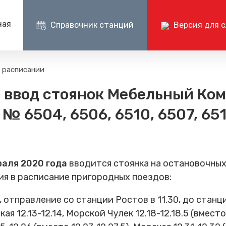
ная
Справочник станций
Версия для 
Пресс-центр
Документ
 расписании
Центр поддержки клиентов ОАО РЖД
Пр
ии на поездах
Новости
Раскрытие и
а ввод стоянок Мебельный Ко
+7 (800) 775-00-00
+
Изменения в расписании
Годовые бухг
отчеты
№ 6504, 6506, 6510, 6507, 651
Фото и видео
Документаци
электричке
СМИ о нас
аля 2020 года
вводится стоянка на остановочных
ия в расписание пригородных поездов:
, отправление со станции Ростов в 11.30, до ста
 12.13-12.14, Морской Чулек 12.18-12.18.5 (вместо 12