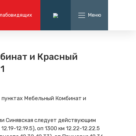
слабовидящих
Меню
ация
О компании
иёмная
нформации
О компании
мбинат и Красный
7 (863) 238-30-63
алтерские
Руководство компании
1
Вакансии
я
Написать нам
Контакты
 пунктах Мебельный Комбинат и
нции Синявская следует действующим
.19-12.19.5), оп 1300 км 12.22-12.22.5