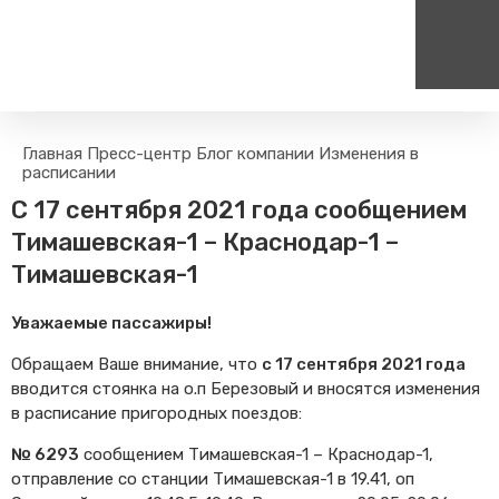
Пассажирам
Туризм
Главная
Пресс-центр
Блог компании
Изменения в
Единый номер вызова экстренных служб
Цен
расписании
Правила проезда
Туры и экскурсии на поезд
112
+
С 17 сентября 2021 года сообщением
Часто задаваемые вопросы
Веломаршруты
Тимашевская-1 – Краснодар-1 –
Тарифы и льготы
Аудиогиды
Тимашевская-1
Способы оплаты проезда
Тревел-шоу на электричке
Режим работы билетных
Уважаемые пассажиры!
касс
Абонементные билеты
Обращаем Ваше внимание, что
с 17 сентября 2021 года
вводится стоянка на о.п Березовый и вносятся изменения
Мобильные приложения
в расписание пригородных поездов:
Маломобильным
Пассажирам
№ 6293
сообщением Тимашевская-1 – Краснодар-1,
Моя карта попала в стоп-
отправление со станции Тимашевская-1 в 19.41, оп
лист