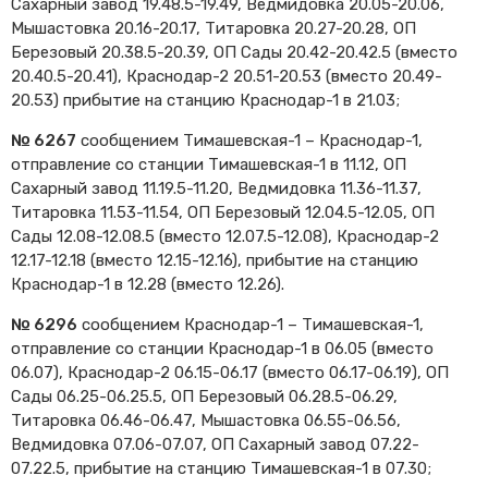
Сахарный завод 19.48.5-19.49, Ведмидовка 20.05-20.06,
Cхемы обращения
Мышастовка 20.16-20.17, Титаровка 20.27-20.28, ОП
пригородных поездов
Березовый 20.38.5-20.39, ОП Сады 20.42-20.42.5 (вместо
Справочник по
20.40.5-20.41), Краснодар-2 20.51-20.53 (вместо 20.49-
остановочным пунктам и
20.53) прибытие на станцию Краснодар-1 в 21.03;
станциям
№ 6267
сообщением Тимашевская-1 – Краснодар-1,
отправление со станции Тимашевская-1 в 11.12, ОП
Сахарный завод 11.19.5-11.20, Ведмидовка 11.36-11.37,
Титаровка 11.53-11.54, ОП Березовый 12.04.5-12.05, ОП
Сады 12.08-12.08.5 (вместо 12.07.5-12.08), Краснодар-2
12.17-12.18 (вместо 12.15-12.16), прибытие на станцию
Краснодар-1 в 12.28 (вместо 12.26).
№ 6296
сообщением Краснодар-1 – Тимашевская-1,
отправление со станции Краснодар-1 в 06.05 (вместо
06.07), Краснодар-2 06.15-06.17 (вместо 06.17-06.19), ОП
Сады 06.25-06.25.5, ОП Березовый 06.28.5-06.29,
Титаровка 06.46-06.47, Мышастовка 06.55-06.56,
Ведмидовка 07.06-07.07, ОП Сахарный завод 07.22-
07.22.5, прибытие на станцию Тимашевская-1 в 07.30;