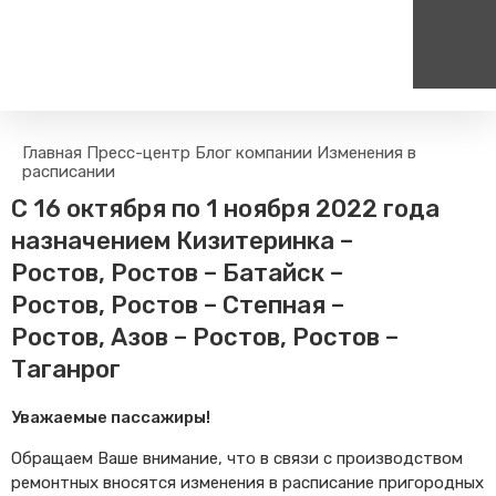
Пассажирам
Туризм
Главная
Пресс-центр
Блог компании
Изменения в
Единый номер вызова экстренных служб
Цен
расписании
Правила проезда
Туры и экскурсии на поезд
112
+
С 16 октября по 1 ноября 2022 года
Часто задаваемые вопросы
Веломаршруты
назначением Кизитеринка –
Тарифы и льготы
Аудиогиды
Ростов, Ростов – Батайск –
Способы оплаты проезда
Тревел-шоу на электричке
Ростов, Ростов – Степная –
Режим работы билетных
касс
Ростов, Азов – Ростов, Ростов –
Абонементные билеты
Таганрог
Мобильные приложения
Уважаемые пассажиры!
Маломобильным
Пассажирам
Обращаем Ваше внимание, что в связи с производством
Моя карта попала в стоп-
ремонтных вносятся изменения в расписание пригородных
лист