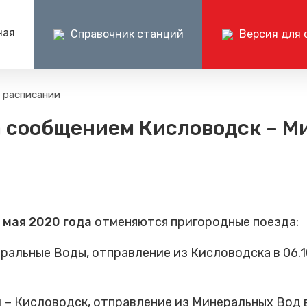
ная
Справочник станций
Версия для 
Пресс-центр
Документ
 расписании
Центр поддержки клиентов ОАО РЖД
Пр
ии на поездах
Новости
Раскрытие и
ода сообщением Кисловодск – 
+7 (800) 775-00-00
+
Изменения в расписании
Годовые бухг
отчеты
Фото и видео
Документаци
электричке
СМИ о нас
1 мая 2020 года
отменяются пригородные поезда:
альные Воды, отправление из Кисловодска в 06.1
 Кисловодск, отправление из Минеральных Вод в 0