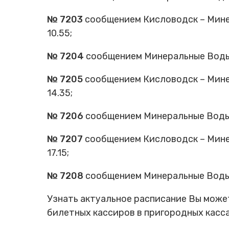
Cхемы обращения
№ 7203
сообщением Кисловодск – Минер
пригородных поездов
10.55;
Справочник по
остановочным пунктам и
станциям
№ 7204
сообщением Минеральные Воды –
№ 7205
сообщением Кисловодск – Минер
14.35;
№ 7206
сообщением Минеральные Воды –
№ 7207
сообщением Кисловодск – Минер
17.15;
№ 7208
сообщением Минеральные Воды –
Узнать актуальное расписание Вы может
билетных кассиров в пригородных касса