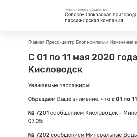
Акционерное общество
Северо-Кавказская пригород
пассажирская компания
Пассажирам
Туризм
Главная
Пресс-центр
Блог компании
Изменения в
Единый номер вызова экстренных служб
Правила проезда
Туры и экскурс
С 01 по 11 мая 2020 г
112
Часто задаваемые вопросы
Веломаршруты
Кисловодск
Тарифы и льготы
Аудиогиды
Способы оплаты проезда
Тревел-шоу на 
Уважаемые пассажиры!
Режим работы билетных
касс
Обращаем Ваше внимание, что
с 01 по 1
Абонементные билеты
Мобильные приложения
№ 7201
сообщением Кисловодск – Минер
Маломобильным
07.05;
Пассажирам
Моя карта попала в стоп-
№ 7202
сообщением Минеральные Воды –
лист