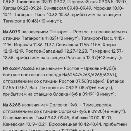
08.52, Гниловская 09.01-09.02, Первомайская 09.06.5-09.07,
Хапры 09.23-09.24, Синявская 09.48-09.49, Морская 10.10-
10.11, Таганрог-Пасс. 10.32-10.33, прибытием на станцию
Таганрог в 10.46(+10 минут);
№ 6079
назначением Таганрог – Ростов, отправлением со
станции Таганрог в 11.02(+12 минут), Таганрог-Пасс. 11.15-
11.16, Морская 11.36-11.37, Синявская 11.55-11.56, Хапры
12.18-12.19, Ростов-Западный 12.27-12.28, Темерник 12.37-
12.38, прибытием на станцию Ростов в 12.47(+12 минут);
№ 6264/6263
назначением Ростов – Орловка-Куб.(в
составе составного поезда №6264/6263/6265/6267),
отправлением со станции Ростов 07.36(график), Батайск
07.56-07.57, Вас.-Петровская 08.29-08.51(+6 минут),
прибытием на станцию Оловка-Куб в 09.19(+8 минут);
№ 6265
назначением Орловка-Куб. – Тимашевская,
отправлением со станции Орловка-Куб. в 09.20(+8 минут),
Староминская-Тим 09.42-09.45, Албаши 10.00-10.01,
Каневская 10.19-10.21, Брюховецкая 10.42-10.44, прибытием
на станцию Тимашевская в 11.07(+8 минут);