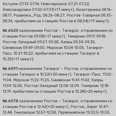
Хотунок 07.13-07.14, Новочеркасск 07.21-07.22,
Александровка 07.50-07.51(+17 минут), Кизитеринка 08.16-
08.17, Развилка_Рзд. 08.26-08.27, Ростов-Товарная 08.35-
08.36, прибытием на станцию Ростов в 08.54(+17 минут);
№ 6520
назначением Ростов – Таганрог, отправлением со
станции Ростов 09.08(+17 минут), Темерник 09.17-09.18,
Ростов-Западный 09.27-09.28, Хапры 09.34-09.35,
Синявская 09.49-09.50, Морская 10.04-10.05, Таганрог-
Пасс. 10.21-10.22, прибытием на станцию Таганрог в
10.35(+17 минут);
№ 6091
назначением Таганрог – Ростов, отправлением со
станции Таганрог в 10.52(+20 минут), Таганрог-Пасс. 11.02-
11.04, Морская 11.22-11.23, Синявская 11.41-11.42, Хапры
11.59-12.00, Ростов-Западный 12.08-12.09, Темерник 12.18-
12.19, прибытием на станцию Ростов в 12.28(+20 минут);
№ 6078
назначением Ростов – Таганрог, отправлением со
станции Ростов в 12.42(+20 минут), Ростов_Берег 12.47-
12.48, Гниловская 12.57-12.58, Первомайская 13.02.5-13.03,