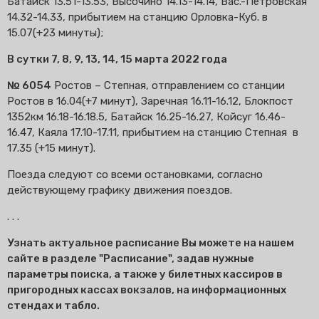
Батайск 13.51-13.53, Высочино 14.13-14.14, Вас.-Петровская
14.32-14.33, прибытием на станцию Орловка-Куб. в
15.07(+23 минуты);
В сутки 7, 8, 9, 13, 14, 15 марта 2022 года
№ 6054
Ростов – Степная, отправлением со станции
Ростов в 16.04(+7 минут), Заречная 16.11-16.12, Блокпост
1352км 16.18-16.18.5, Батайск 16.25-16.27, Койсуг 16.46-
16.47, Каяла 17.10-17.11, прибытием на станцию Степная в
17.35 (+15 минут).
Поезда следуют со всеми остановками, согласно
действующему графику движения поездов.
. . .
Узнать актуальное расписание Вы можете на нашем
сайте в разделе "Расписание", задав нужные
параметры поиска, а также у билетных кассиров в
пригородных кассах вокзалов, на информационных
стендах и табло.