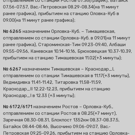
отправлением со станции Ростов 07.36(график), Батайск
07.56-07.57, Вас.-Петровская 08.29-08.34(на 11 минут
ранее графика), прибытием на станцию Оловка-Куб в
09.00(на 11 минут ранее графика);
№ 6265
назначением Орловка-Куб. – Тимашевская,
отправлением со станции Орловка-Куб. в 09.01(на 11 минут
ранее графика), Староминская-Тим 09.23-09.40, Албаши
09.55-09.56, Каневская 10.14-10.16, Брюховецкая 10.37-10.39,
прибытием на станцию Тимашевская 11.02(+3 минуты);
№ 6267
назначением Тимашевская – Краснодар_I,
отправлением со станции Тимашевская в 11.17(+3 минуты),
Ведмидивка 11.41-11.42, Титаровка 11.58-11.59,
Краснодар_II 12.22-12.23, прибытием на станцию
Краснодар_I в 12.33 (+3 минуты);
№ 6172/6171
назначением Ростов – Орловка-Куб.,
отправлением со станции Ростов в 08.25(+7 минут),
Заречная 08.30-08.31, Блокпост 1352км 08.37-08.37.5,
Батайск 08.44-08.46, Высочино 09.06-09.07, Вас.-
Петровская 09.25-09.26, прибытием на станцию Орловка-