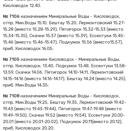
Кисловодск 12.40.
Cхемы обращения
пригородных поездов
№ 7106
назначением Минеральные Воды - Кисловодск,
Справочник по
отпр. Мин.Воды 15.10, Бештау 15.20, Лермонтовский 15.27-
остановочным пунктам и
15.28 (вместо 15.28-15.29), Пятигорск 15.32-15.33 (вместо
станциям
15.34-15.35), Скачки 15.37 (вместо 15.39), Ессентуки 15.45-
15.46 (вместо 15.46-15.47), Подкумок 15.56 (вместо15.57),
приб. Кисловодск 16.05;
№ 7105
назначением Кисловодск - Минеральные Воды,
отпр. Кисловодск. 13.40, Подкумок 13.48, Ессентуки 13.58-
13.59, Скачки 14.06, Пятигорск 14.10-14.11, Лермонтовский
14.15-14.16 (вместо 14.16-14.17), Бештау 14.24 (вместо 14.25),
приб. Мин.Воды 14.35;
№ 7108
назначением Минеральные Воды - Кисловодск,
отпр. Мин.Воды 19.25, Бештау 19.35, Лермонтовский 19.42-
19.43 (вместо 19.43-19.44), Пятигорск 19.47-19.48 (вместо
19.49-19.50), Скачки 19.52 (вместо 19.54), Ессентуки 20.00-
20.01 (вместо 20.01-20.02), Подкумок 20.11(вместо 20.12),
приб. Кисловодск 20.20;