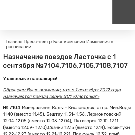
Пассажирам
Туризм
Главная
Пресс-центр
Блог компании
Изменения в
Единый номер вызова экстренных служб
Цен
расписании
Правила проезда
Туры и экскурсии на поезд
112
+
Назначение поездов Ласточка с 1
Часто задаваемые вопросы
Веломаршруты
сентября №7104,7106,7105,7108,7107
Тарифы и льготы
Аудиогиды
Способы оплаты проезда
Тревел-шоу на электричке
Уважаемые пассажиры!
Режим работы билетных
касс
Обращаем Ваше внимание, что с 1 сентября 2019 года
назначаются поезда серии ЭС1 «Ласточка»:
Абонементные билеты
Мобильные приложения
№ 7104
Минеральные Воды - Кисловодск, отпр. Мин.Воды
11.40 (вместо 11.45), Бештау 11.51-11.56, Лермонтовский
Маломобильным
Пассажирам
12.04-12.05 (вместо 12.03-12.04), Пятигорск 12.10-12.11
(вместо 12.09- 12.10),Скачки 12.15 (вместо 12.14), Ессентуки
Моя карта попала в стоп-
лист
12.22-12.23 (вместо 12.21-12.22), Подкумок 12.32, приб.