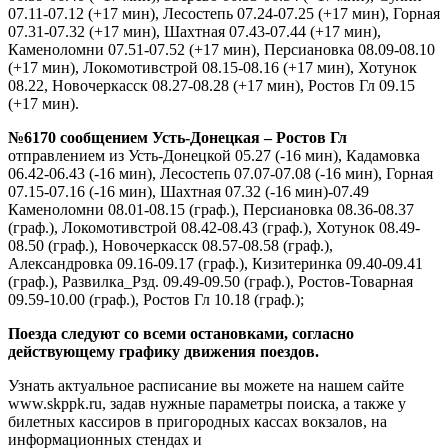
07.11-07.12 (+17 мин), Лесостепь 07.24-07.25 (+17 мин), Горная
07.31-07.32 (+17 мин), Шахтная 07.43-07.44 (+17 мин),
Каменоломни 07.51-07.52 (+17 мин), Персиановка 08.09-08.10
(+17 мин), Локомотивстрой 08.15-08.16 (+17 мин), Хотунок
08.22, Новочеркасск 08.27-08.28 (+17 мин), Ростов Гл 09.15
(+17 мин).
№6170 сообщением Усть-Донецкая – Ростов Гл
отправлением из Усть-Донецкой 05.27 (-16 мин), Кадамовка
06.42-06.43 (-16 мин), Лесостепь 07.07-07.08 (-16 мин), Горная
07.15-07.16 (-16 мин), Шахтная 07.32 (-16 мин)-07.49
Каменоломни 08.01-08.15 (граф.), Персиановка 08.36-08.37
(граф.), Локомотивстрой 08.42-08.43 (граф.), Хотунок 08.49-
08.50 (граф.), Новочеркасск 08.57-08.58 (граф.),
Александровка 09.16-09.17 (граф.), Кизитеринка 09.40-09.41
(граф.), Развилка_Рзд. 09.49-09.50 (граф.), Ростов-Товарная
09.59-10.00 (граф.), Ростов Гл 10.18 (граф.);
Поезда следуют со всеми остановками, согласно
действующему графику движения поездов.
Узнать актуальное расписание вы можете на нашем сайте
www.skppk.ru, задав нужные параметры поиска, а также у
билетных кассиров в пригородных кассах вокзалов, на
информационных стендах и