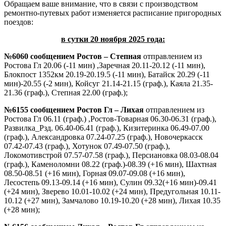
Обращаем ваше внимание, что в связи с производством
ремонтно-путевых работ изменяется расписание пригородных
поездов:
в сутки 20 ноября 2025 года:
№6060 сообщением Ростов – Степная
отправлением из
Ростова Гл 20.06 (-11 мин) ,Заречная 20.11-20.12 (-11 мин),
Блокпост 1352км 20.19-20.19.5 (-11 мин), Батайск 20.29 (-11
мин)-20.55 (-2 мин), Койсуг 21.14-21.15 (граф.), Каяла 21.35-
21.36 (граф.), Степная 22.00 (граф.);
№6155 сообщением Ростов Гл – Лихая
отправлением из
Ростова Гл 06.11 (граф.) ,Ростов-Товарная 06.30-06.31 (граф.),
Развилка_Рзд. 06.40-06.41 (граф.), Кизитеринка 06.49-07.00
(граф.), Александровка 07.24-07.25 (граф.), Новочеркасск
07.42-07.43 (граф.), Хотунок 07.49-07.50 (граф.),
Локомотивстрой 07.57-07.58 (граф.), Персиановка 08.03-08.04
(граф.), Каменоломни 08.22 (граф.)-08.39 (+16 мин), Шахтная
08.50-08.51 (+16 мин), Горная 09.07-09.08 (+16 мин),
Лесостепь 09.13-09.14 (+16 мин), Сулин 09.32(+16 мин)-09.41
(+24 мин), Зверево 10.01-10.02 (+24 мин), Предугольная 10.11-
10.12 (+27 мин), Замчалово 10.19-10.20 (+28 мин), Лихая 10.35
(+28 мин);