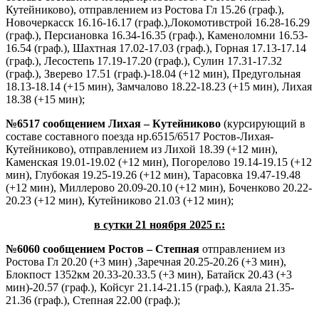
Кутейниково), отправлением из Ростова Гл 15.26 (граф.),
Новочеркасск 16.16-16.17 (граф.),Локомотивстрой 16.28-16.29
(граф.), Персиановка 16.34-16.35 (граф.), Каменоломни 16.53-
16.54 (граф.), Шахтная 17.02-17.03 (граф.), Горная 17.13-17.14
(граф.), Лесостепь 17.19-17.20 (граф.), Сулин 17.31-17.32
(граф.), Зверево 17.51 (граф.)-18.04 (+12 мин), Предугольная
18.13-18.14 (+15 мин), Замчалово 18.22-18.23 (+15 мин), Лихая
18.38 (+15 мин);
№6517 сообщением Лихая – Кутейниково
(курсирующий в
составе составного поезда нр.6515/6517 Ростов-Лихая-
Кутейниково), отправлением из Лихой 18.39 (+12 мин),
Каменская 19.01-19.02 (+12 мин), Погорелово 19.14-19.15 (+12
мин), Глубокая 19.25-19.26 (+12 мин), Тарасовка 19.47-19.48
(+12 мин), Миллерово 20.09-20.10 (+12 мин), Боченково 20.22-
20.23 (+12 мин), Кутейниково 21.03 (+12 мин);
в сутки 21 ноября 2025 г.:
№6060 сообщением Ростов – Степная
отправлением из
Ростова Гл 20.20 (+3 мин) ,Заречная 20.25-20.26 (+3 мин),
Блокпост 1352км 20.33-20.33.5 (+3 мин), Батайск 20.43 (+3
мин)-20.57 (граф.), Койсуг 21.14-21.15 (граф.), Каяла 21.35-
21.36 (граф.), Степная 22.00 (граф.);