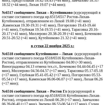
мин), Предугольная 18.42-18.43 (+44 мин), Замчалово 18.51-
18.52 (+44 мин), Лихая 19.07 (+44 мин);
№6517 сообщением Лихая – Кутейниково
(курсирующий в
составе составного поезда нр.6515/6517 Ростов-Лихая-
Кутейниково), отправлением из Лихой 19.08 (+41 мин)
,Каменская 19.30-19.31 (+41 мин), Погорелово 19.43-19.44
(+41 мин), Глубокая 19.54-19.55 (+41 мин), Тарасовка 20.16-
20.17 (+41 мин), Миллерово 20.38-20.39 (+41 мин), Боченково
20.51-20.52 (+41 мин), Кутейниково 21.32 (+41 мин);
в сутки 22 ноября 2025 г.:
№6518 сообщением Кутейниково – Лихая
(курсирующий в
составе составного поезда 6518/6516 Кутейниково-Лихая-
Ростов), отправлением из Кутейниково 04.00 (+30 мин),
Виноградовка 04.13 отмена тех.ст., Боченково 04.44-04.45 (+17
мин), Миллерово 04.56-04.57 (+17 мин), Тарасовка 05.17-05.18
(+17 мин), Глубокая 05.41-05.42 (+17 мин), Погорелово 05.53-
05.54 (+17 мин), Каменская 06.06-06.07 (+17 мин), Лихая 06.26
(+17 мин);
№6516 сообщением Лихая – Ростов Гл
(курсирующий в
составе составного поезда нр.6518/6516 Кутейниково-Лихая-
Ростов), отправлением из Лихой 06.28 (+17 мин), Замчалово
06.39-06.40 (+17 мин), Зверево 06.53-06.54 (+17 мин), Сулин