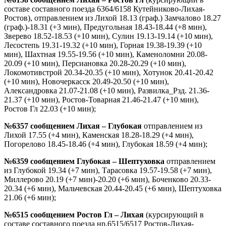
составе составного поезда 6364/6158 Кутейниково-Лихая-
Ростов), отправлением из Лихой 18.13 (граф.) Замчалово 18.27
(граф.)-18.31 (+3 мин), Предугольная 18.43-18.44 (+8 мин),
Зверево 18.52-18.53 (+10 мин), Сулин 19.13-19.14 (+10 мин),
Лесостепь 19.31-19.32 (+10 мин), Горная 19.38-19.39 (+10
мин), Шахтная 19.55-19.56 (+10 мин), Каменоломни 20.08-
20.09 (+10 мин), Персиановка 20.28-20.29 (+10 мин),
Локомотивстрой 20.34-20.35 (+10 мин), Хотунок 20.41-20.42
(+10 мин), Новочеркасск 20.49-20.50 (+10 мин),
Александровка 21.07-21.08 (+10 мин), Развилка_Рзд. 21.36-
21.37 (+10 мин), Ростов-Товарная 21.46-21.47 (+10 мин),
Ростов Гл 22.03 (+10 мин);
№6357 сообщением Лихая – Глубокая
отправлением из
Лихой 17.55 (+4 мин), Каменская 18.28-18.29 (+4 мин),
Погорелово 18.45-18.46 (+4 мин), Глубокая 18.59 (+4 мин);
№6359
сообщением Глубокая – Шептуховка
отправлением
из Глубокой 19.34 (+7 мин), Тарасовка 19.57-19.58 (+7 мин),
Миллерово 20.19 (+7 мин)-20.20 (+6 мин), Боченково 20.33-
20.34 (+6 мин), Мальчевская 20.44-20.45 (+6 мин), Шептуховка
21.06 (+6 мин);
№6515
сообщением Ростов Гл – Лихая
(курсирующий в
составе составного поезда нр.6515/6517 Ростов-Лихая-