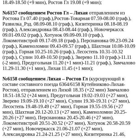
18.49-18.50 (+9 мин), Ростов Гл 19.08 (+9 мин);
№6157 сообщением Ростов Гл – Лихая
отправлением из
Ростова Гл 07.40 (граф.),Ростов-Товарная 07.59-08.00 (граф.),
Развилка_Рзд. 08.09-08.10 (граф.), Кизитеринка 08.18-08.19
(граф.), Александровка 08.43-08.44 (граф.), Новочеркасск
09.01-09.02 (граф.), Хотунок 09.09-09.10 (граф.),
Локомотивстрой 09.17-09.18 (граф.), Персиановка 09.23-09.24
(граф.), Каменоломни 09.43-09.57 (граф.), Шахтная 10.08-10.09
(граф.), Горная 10.25-10.26 (граф.), Лесостепь 10.31-10.32
(граф.), Сулин 10.49-10.50 (граф.), Зверево 11.10 (граф.)-11.11
(-2 мин), Предугольная 11.20 (+1 мин)-11.21 (граф.), Замчалово
11.29-11.30 (+1 мин), Лихая 11.45 (+1 мин);
№6158 сообщением Лихая – Ростов Гл
(курсирующий в
составе составного поезда 6364/6158 Кутейниково-Лихая-
Ростов), отправлением из Лихой 18.35 (+22 мин) Замчалово
18.51-18.52 (+24 мин), Предугольная 19.02-19.03 (+27 мин),
Зверево 19.09-19.10 (+27 мин), Сулин 19.30-19.31 (+27 мин),
Лесостепь 19.48-19.49 (+27 мин), Горная 19.55-19.56 (+27
мин), Шахтная 20.12-20.13 (+27 мин), Каменоломни 20.25-
20.26 (+27 мин), Персиановка 20.45-20.46 (+27 мин),
Локомотивстрой 20.51-20.52 (+27 мин), Хотунок 20.58-20.59
(+27 мин), Новочеркасск 21.06-21.07 (+27 мин),
Александровка 21.24-21.25 (+27 мин), Кизитеринка 21.46,