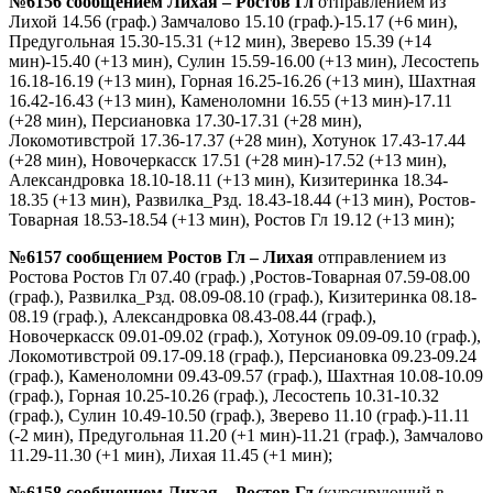
№6156 сообщением Лихая – Ростов Гл
отправлением из
Лихой 14.56 (граф.) Замчалово 15.10 (граф.)-15.17 (+6 мин),
Предугольная 15.30-15.31 (+12 мин), Зверево 15.39 (+14
мин)-15.40 (+13 мин), Сулин 15.59-16.00 (+13 мин), Лесостепь
16.18-16.19 (+13 мин), Горная 16.25-16.26 (+13 мин), Шахтная
16.42-16.43 (+13 мин), Каменоломни 16.55 (+13 мин)-17.11
(+28 мин), Персиановка 17.30-17.31 (+28 мин),
Локомотивстрой 17.36-17.37 (+28 мин), Хотунок 17.43-17.44
(+28 мин), Новочеркасск 17.51 (+28 мин)-17.52 (+13 мин),
Александровка 18.10-18.11 (+13 мин), Кизитеринка 18.34-
18.35 (+13 мин), Развилка_Рзд. 18.43-18.44 (+13 мин), Ростов-
Товарная 18.53-18.54 (+13 мин), Ростов Гл 19.12 (+13 мин);
№6157 сообщением Ростов Гл – Лихая
отправлением из
Ростова Ростов Гл 07.40 (граф.) ,Ростов-Товарная 07.59-08.00
(граф.), Развилка_Рзд. 08.09-08.10 (граф.), Кизитеринка 08.18-
08.19 (граф.), Александровка 08.43-08.44 (граф.),
Новочеркасск 09.01-09.02 (граф.), Хотунок 09.09-09.10 (граф.),
Локомотивстрой 09.17-09.18 (граф.), Персиановка 09.23-09.24
(граф.), Каменоломни 09.43-09.57 (граф.), Шахтная 10.08-10.09
(граф.), Горная 10.25-10.26 (граф.), Лесостепь 10.31-10.32
(граф.), Сулин 10.49-10.50 (граф.), Зверево 11.10 (граф.)-11.11
(-2 мин), Предугольная 11.20 (+1 мин)-11.21 (граф.), Замчалово
11.29-11.30 (+1 мин), Лихая 11.45 (+1 мин);
№6158 сообщением Лихая – Ростов Гл
(курсирующий в