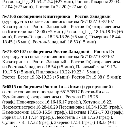
Развилка_Рзд. 21.53-21.54 (+27 мин), Ростов-Товарная 22.03-
22.04 (+27 мин), Ростов Гл 22.20 (+27 мин);
№7106 сообщением Кизитеринка – Ростов-Западный
(курсирует в составе составного поезда №7106/7108/7107
Кизитеринка – Ростов-Западный – Ростов Гл) отправлением
из Кизитеринки 18.06 (+5 мин) ,Развилка_Рзд. 18.15-18.16 (+5
мин), Ростов-Товарная 18.25-18.26 (+5 мин), Темерник 18.44-
18.45 (+5 мин), Ростов-Западный 18.53 (+5 мин)
№7108/7107 сообщением Ростов-Западный – Ростов Гл
(курсирует в составе составного поезда №7106/7108/7107
Кизитеринка – Ростов-Западный – Ростов Гл) отправлением
из Ростова-Западного 18.54 (+5 мин), Первомайская 19.17-
19.17.5 (+5 мин), Гниловская 19.22-19.23 (+5 мин),
Ростов_Берег 19.32-19.33 (+5 мин), Ростов Гл 19.38 (+5 мин);
№6515 сообщением Ростов Гл – Лихая
(курсирующий в
составе составного поезда нр.6515/6517 Ростов-Лихая-
Кутейниково), отправлением из Ростова Гл 15.26
(граф.),Новочеркасск 16.16-16.17 (граф.), Хотунок 16.22,
Локомотивстрой 16.28-16.29 Персиановка 16.34-16.35 (граф.),
Каменоломни 16.53-16.54 (граф.), Шахтная 17.02-17.03 (граф.),
Горная 17.13-17.14 (граф.), Лесостепь 17.19-17.20 (граф.),
Сулин 17.31-17.32 (граф.), Зверево 17.51 (граф.)-18.33 (+41