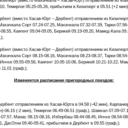
зилюрт (вместо Махачкала – Хасав-Юрт) отправлением из Маха
10, Темиргое 05.25-05.26, прибытием в Кизилюрт в 05.51 (+2 мин)
ент (вместо Хасав-Юрт – Дербент) отправлением из Кизилюрта в
 Махачкала Сорт 07.24-07.25, Махачкала 07.32-07.39, Тарки 07.56-
08.55, Каягент 09.04-09.05, Берикей 09.19-09.20, Мамед-Кала 09.3
);
ент (вместо Хасав-Юрт – Дербент) отправлением из Кизилюрта в
 Махачкала Сорт 08.15-08.16, Махачкала 08.23-08.37, Тарки 08.54-
 Инчхе 09.55-09.56, Каягент 10.05-10.06, Берикей 10.21-10.22, Ма
11.01 (граф.);
Изменяется расписание пригородных поездов:
бент отправлением из Хасав-Юрта в 04.58 (-42 мин), Карланюрт
н)-06.15 (-2 мин), Темиргое 06.49-06.51 (граф.), Шамхал 07.09-07
-07.57, Манас 08.15-08.16, Избербаш 08.44-08.45, Инчхе 08.54-08.
, Даг.Огни 09.40-09.41, прибытием в Дербент в 09.55 (граф.);