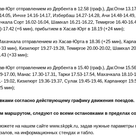
-Юрт отправлением из Дербента в 12.58 (граф.), Даг.Огни 13.17
14.05, Инчхе 14.16-14.17, Избербаш 14.27-14.28, Ачи 14.48-14.49,
чкала Сорт 16.02-16.04, Шамхал 16.21-16.22, Темиргое 16.40-16.
.)-17.42 (+6 мин), прибытием в Хасав-Юрт в 18.19 (+24 мин);
ачкала отправлением из Хасав-Юрта в 18.36 (+25 мин), Карлан
(+33 мин), Кизилюрт 19.27-19.28, Темиргое 20.00-20.02, Шамхал 2
43 (+33 мин);
-Юрт отправлением из Дербента в 15.40 (граф.), Даг.Огни 15.56
9-17.00, Манас 17.30-17.31, Тарки 17.53-17.54, Махачкала 18.10-
 19.02, Кизилюрт 19.36-19.37, Сулак 19.45-19.46, Карланюрт 19.56
5 мин);
овками согласно действующему графику движения поездов.
 маршрутом, следуют со всеми остановками в пределах с
можете на нашем сайте www.skppk.ru, задав нужные параметры п
кзалов, на информационных стендах и табло.