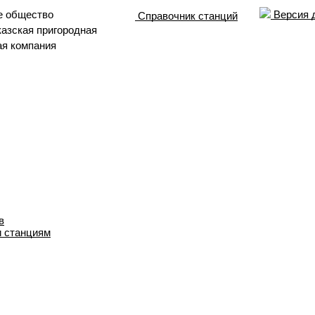
е общество
Версия 
Справочник станций
азская пригородная
ая компания
в
и станциям