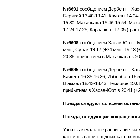
№6691
сообщением Дербент – Хасав
Берикей 13.40-13.41, Каягент 14.04-
15.30, Махачкала 15.46-15.54, Маха
17.24-17.25, Карланюрт 17.35 (граф
№6608
сообщением Хасав-Юрт – Мах
мин), Сулак 19.17 (+34 мин)-19.18 
20.36, прибытием в Махачкала в 20.
№6685
сообщением Дербент – Хасав
Каягент 16.35-16.36, Избербаш 16.5
Шамхал 18.42-18.43, Темиргое 19.01-
прибытием в Хасав-Юрт в 20.41 (+2
Поезда следуют со всеми остан
Поезда, следующие сокращенным
Узнать актуальное расписание вы 
кассиров в пригородных кассах во