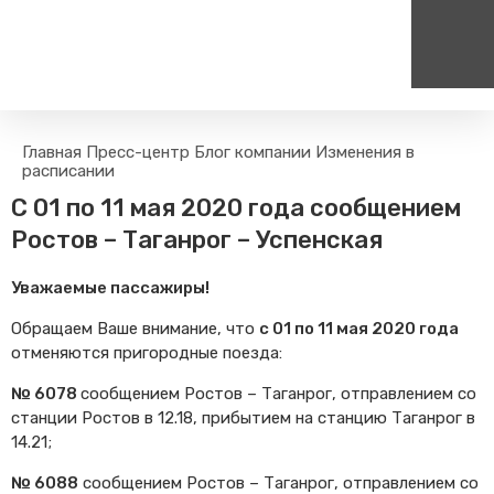
Пассажирам
Туризм
Главная
Пресс-центр
Блог компании
Изменения в
Единый номер вызова экстренных служб
Цен
расписании
Правила проезда
Туры и экскурсии на поезд
112
+
C 01 по 11 мая 2020 года сообщением
Часто задаваемые вопросы
Веломаршруты
Ростов – Таганрог – Успенская
Тарифы и льготы
Аудиогиды
Способы оплаты проезда
Тревел-шоу на электричке
Уважаемые пассажиры!
Режим работы билетных
касс
Обращаем Ваше внимание, что
с 01 по 11 мая 2020 года
отменяются пригородные поезда:
Абонементные билеты
Мобильные приложения
№ 6078
сообщением Ростов – Таганрог, отправлением со
станции Ростов в 12.18, прибытием на станцию Таганрог в
Маломобильным
Пассажирам
14.21;
Моя карта попала в стоп-
№ 6088
сообщением Ростов – Таганрог, отправлением со
лист