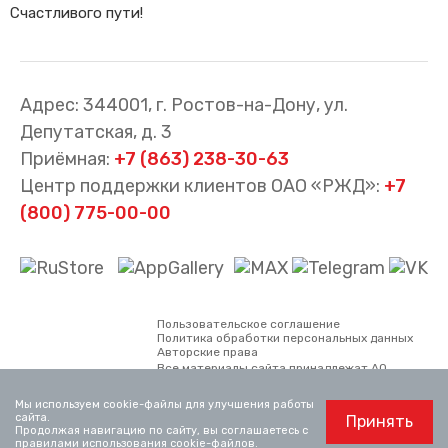
Счастливого пути!
Адрес: 344001, г. Ростов-на-Дону, ул.
Депутатская, д. 3
Приёмная:
+7 (863) 238-30-63
Центр поддержки клиентов ОАО «РЖД»:
+7
(800) 775-00-00
Пользовательское соглашение
Политика обработки персональных данных
Авторские права
Все материалы сайта принадлежат АО
«Северо-Кавказская пригородная
пассажирская компания. Использование
Мы используем cookie-файлы для улучшения работы
материалов, опубликованных на сайте,
сайта.
Принять
возможно только со ссылкой на сайт.
Продолжая навигацию по сайту, вы соглашаетесь с
Официальный сайт ОАО «РЖД»
www.rzd.ru
правилами использования cookie-файлов
.