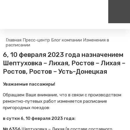
Пассажирам
Туризм
Главная
Пресс-центр
Блог компании
Изменения в
Единый номер вызова экстренных служб
Цен
расписании
Правила проезда
Туры и экскурсии на поезд
112
+
6, 10 февраля 2023 года назначением
Часто задаваемые вопросы
Веломаршруты
Шептуховка – Лихая, Ростов – Лихая –
Тарифы и льготы
Аудиогиды
Ростов, Ростов – Усть-Донецкая
Способы оплаты проезда
Тревел-шоу на электричке
Режим работы билетных
Уважаемые пассажиры!
касс
Абонементные билеты
Обращаем Ваше внимание, что в связи с производством
ремонтно-путевых работ изменяется расписание
Мобильные приложения
пригородных поездов:
Маломобильным
Пассажирам
в сутки 6, 10 февраля 2023 года:
Моя карта попала в стоп-
лист
№ 6356
Шептуховка – Лихая (в составе составного