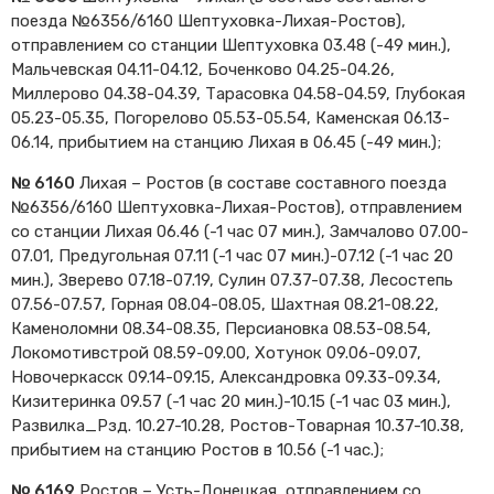
поезда №6356/6160 Шептуховка-Лихая-Ростов),
Cхемы обращения
пригородных поездов
отправлением со станции Шептуховка 03.48 (-49 мин.),
Мальчевская 04.11-04.12, Боченково 04.25-04.26,
Справочник по
Миллерово 04.38-04.39, Тарасовка 04.58-04.59, Глубокая
остановочным пунктам и
станциям
05.23-05.35, Погорелово 05.53-05.54, Каменская 06.13-
06.14, прибытием на станцию Лихая в 06.45 (-49 мин.);
№ 6160
Лихая – Ростов (в составе составного поезда
№6356/6160 Шептуховка-Лихая-Ростов), отправлением
со станции Лихая 06.46 (-1 час 07 мин.), Замчалово 07.00-
07.01, Предугольная 07.11 (-1 час 07 мин.)-07.12 (-1 час 20
мин.), Зверево 07.18-07.19, Сулин 07.37-07.38, Лесостепь
07.56-07.57, Горная 08.04-08.05, Шахтная 08.21-08.22,
Каменоломни 08.34-08.35, Персиановка 08.53-08.54,
Локомотивстрой 08.59-09.00, Хотунок 09.06-09.07,
Новочеркасск 09.14-09.15, Александровка 09.33-09.34,
Кизитеринка 09.57 (-1 час 20 мин.)-10.15 (-1 час 03 мин.),
Развилка_Рзд. 10.27-10.28, Ростов-Товарная 10.37-10.38,
прибытием на станцию Ростов в 10.56 (-1 час.);
№ 6169
Ростов – Усть-Донецкая, отправлением со