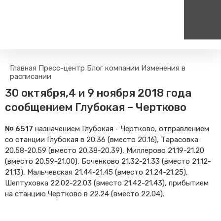
Пассажирам
Туризм
Главная
Пресс-центр
Блог компании
Изменения в
Единый номер вызова экстренных служб
Цен
расписании
Правила проезда
Туры и экскурсии на поезд
112
+
30 октября,4 и 9 ноября 2018 года
Часто задаваемые вопросы
Веломаршруты
сообщением Глубокая – Чертково
Тарифы и льготы
Аудиогиды
Способы оплаты проезда
Тревел-шоу на электричке
№ 6517
назначением Глубокая - Чертково, отправлением
Режим работы билетных
со станции Глубокая в 20.36 (вместо 20.16), Тарасовка
касс
20.58-20.59 (вместо 20.38-20.39), Миллерово 21.19-21.20
Абонементные билеты
(вместо 20.59-21.00), Боченково 21.32-21.33 (вместо 21.12-
21.13), Мальчевская 21.44-21.45 (вместо 21.24-21.25),
Мобильные приложения
Шептуховка 22.02-22.03 (вместо 21.42-21.43), прибытием
Маломобильным
на станцию Чертково в 22.24 (вместо 22.04).
Пассажирам
Моя карта попала в стоп-
лист