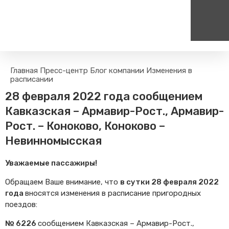
Пассажирам
Туризм
Главная
Пресс-центр
Блог компании
Изменения в
Единый номер вызова экстренных служб
Цен
расписании
Правила проезда
Туры и экскурсии на поезд
112
+
28 февраля 2022 года сообщением
Часто задаваемые вопросы
Веломаршруты
Кавказская – Армавир-Рост., Армавир-
Тарифы и льготы
Аудиогиды
Рост. – Коноково, Коноково –
Способы оплаты проезда
Тревел-шоу на электричке
Невинномысская
Режим работы билетных
касс
Уважаемые пассажиры!
Абонементные билеты
Мобильные приложения
Обращаем Ваше внимание, что
в сутки 28 февраля 2022
года
вносятся изменения в расписание пригородных
Маломобильным
Пассажирам
поездов:
Моя карта попала в стоп-
№ 6226
сообщением Кавказская – Армавир-Рост.,
лист