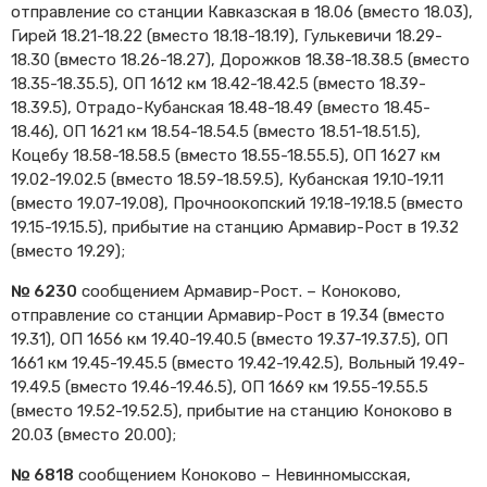
отправление со станции Кавказская в 18.06 (вместо 18.03),
Cхемы обращения
Гирей 18.21-18.22 (вместо 18.18-18.19), Гулькевичи 18.29-
пригородных поездов
18.30 (вместо 18.26-18.27), Дорожков 18.38-18.38.5 (вместо
Справочник по
18.35-18.35.5), ОП 1612 км 18.42-18.42.5 (вместо 18.39-
остановочным пунктам и
18.39.5), Отрадо-Кубанская 18.48-18.49 (вместо 18.45-
станциям
18.46), ОП 1621 км 18.54-18.54.5 (вместо 18.51-18.51.5),
Коцебу 18.58-18.58.5 (вместо 18.55-18.55.5), ОП 1627 км
19.02-19.02.5 (вместо 18.59-18.59.5), Кубанская 19.10-19.11
(вместо 19.07-19.08), Прочноокопский 19.18-19.18.5 (вместо
19.15-19.15.5), прибытие на станцию Армавир-Рост в 19.32
(вместо 19.29);
№ 6230
сообщением Армавир-Рост. – Коноково,
отправление со станции Армавир-Рост в 19.34 (вместо
19.31), ОП 1656 км 19.40-19.40.5 (вместо 19.37-19.37.5), ОП
1661 км 19.45-19.45.5 (вместо 19.42-19.42.5), Вольный 19.49-
19.49.5 (вместо 19.46-19.46.5), ОП 1669 км 19.55-19.55.5
(вместо 19.52-19.52.5), прибытие на станцию Коноково в
20.03 (вместо 20.00);
№ 6818
сообщением Коноково – Невинномысская,