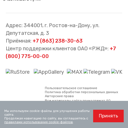
Адрес: 344001, г. Ростов-на-Дону, ул.
Депутатская, д. 3
Приёмная:
+7 (863) 238-30-63
Центр поддержки клиентов ОАО «РЖД»:
+7
(800) 775-00-00
Пользовательское соглашение
Политика обработки персональных данных
Авторские права
Все материалы сайта принадлежат АО
«Северо-Кавказская пригородная
пассажирская компания. Использование
Мы используем cookie-файлы для улучшения работы
материалов, опубликованных на сайте,
сайта.
Принять
возможно только со ссылкой на сайт.
Продолжая навигацию по сайту, вы соглашаетесь с
Официальный сайт ОАО «РЖД»
www.rzd.ru
правилами использования cookie-файлов
.