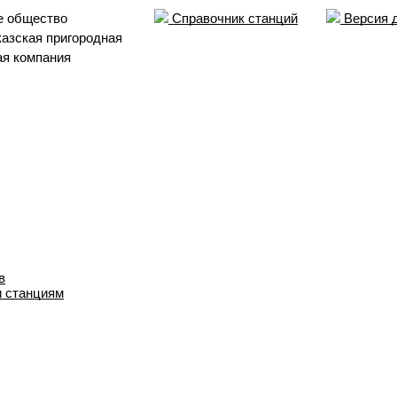
е общество
Справочник станций
Версия 
азская пригородная
ая компания
в
и станциям