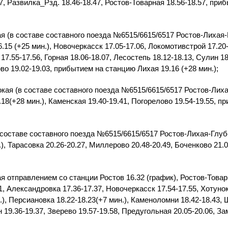
37, Развилка_Рзд. 18.46-18.47, Ростов-Товарная 18.56-18.57, пр
я (в составе составного поезда №6515/6615/6517 Ростов-Лихая-
15 (+25 мин.), Новочеркасск 17.05-17.06, Локомотивстрой 17.20-
7.55-17.56, Горная 18.06-18.07, Лесостепь 18.12-18.13, Сулин 18.
во 19.02-19.03, прибытием на станцию Лихая 19.16 (+28 мин.);
кая (в составе составного поезда №6515/6615/6517 Ростов-Лиха
18(+28 мин.), Каменская 19.40-19.41, Погорелово 19.54-19.55, 
 составе составного поезда №6515/6615/6517 Ростов-Лихая-Глуб
), Тарасовка 20.26-20.27, Миллерово 20.48-20.49, Боченково 21
я отправлением со станции Ростов 16.32 (график), Ростов-Товар
1, Александровка 17.36-17.37, Новочеркасск 17.54-17.55, Хотунок
), Персиановка 18.22-18.23(+7 мин.), Каменоломни 18.42-18.43, Ш
н 19.36-19.37, Зверево 19.57-19.58, Предугольная 20.05-20.06, З