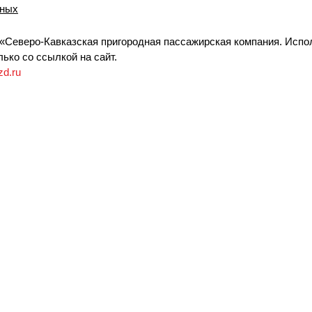
нных
«Северо-Кавказская пригородная пассажирская компания. Испо
ько со ссылкой на сайт.
zd.ru