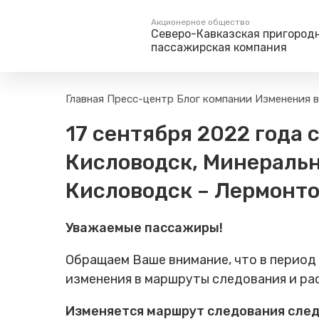
Акционерное общество
Северо-Кавказская пригород
пассажирская компания
Пассажирам
Туризм
Главная
Пресс-центр
Блог компании
Изменения в
Единый номер вызова экстренных служб
Правила проезда
Туры и экскурс
17 сентября 2022 года
112
Часто задаваемые вопросы
Веломаршруты
Кисловодск, Минеральн
Тарифы и льготы
Аудиогиды
Способы оплаты проезда
Тревел-шоу на 
Кисловодск – Лермонт
Режим работы билетных
касс
Уважаемые пассажиры!
Абонементные билеты
Мобильные приложения
Обращаем Ваше внимание, что в период
Маломобильным
изменения в маршруты следования и ра
Пассажирам
Моя карта попала в стоп-
Изменяется маршрут следования след
лист