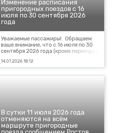
Изменение расписания
пригородных поездов с 16
июля по 30 сентября 2026
года
Уважаемые пассажиры! Обращаем
ваше внимание, что с 16 июля по 30
сентября 2026 года (кроме периода с
01 августа по 05 августа 2026 года)
14.07.2026 18:12
назначаются в ежедневном
обращении дополнительные
пригородные поезда следующим
порядком: № 6609 Махачкала –
Хасав-Юрт, отправление со
станции...
В сутки 11 июля 2026 года
отменяются на всём
маршруте пригородные
поезда сообщением Ростов