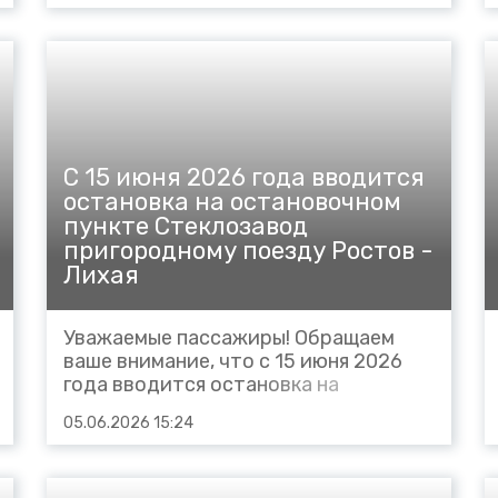
октября 2026 года №6326
Железноводск - Кисловодск,
отправление со станции
Железноводск в 21.45 (вместо 22.01),
Бештау 22.01-22.15 (вместо...
С 15 июня 2026 года вводится
остановка на остановочном
пункте Стеклозавод
пригородному поезду Ростов -
Лихая
Уважаемые пассажиры! Обращаем
ваше внимание, что с 15 июня 2026
года вводится остановка на
остановочном пункте Стеклозавод
05.06.2026 15:24
пригородному поезду № 6667
Ростов - Лихая, в связи с чем
вносятся частичные корректировки в