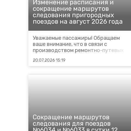
Изменение расписания и
Cхемы обращения
сокращение маршрутов
пригородных поездов
следования пригородных
поездов на август 2026 года
Справочник по
остановочным пунктам и
станциям
Уважаемые пассажиры! Обращаем
ваше внимание, что в связи с
производством ремонтно-путевых
работ Сокращается маршрут
20.07.2026 15:19
следования пригородных поездов: в
сутки 1, 2, 3, 4, 5 августа 2026 года: №
6695 Дербент – Кизилюрт (вместо
Дербент – Хасав-Юрт) отправлением
из Дербента в 05.45 (граф...
Сокращение маршрутов
следования для поездов
№6034 и №6033 в сутки 12