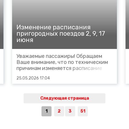
Изменение расписания
пригородных поездов 2, 9, 17
июня
Уважаемые пассажиры! Обращаем
Ваше внимание, что по техническим
причинам изменяется расписание
пригородных поездов: в сутки 2 июня
25.05.2026 17:04
2026 года №6407 сообщением
Беслан – Минеральные Воды
(курсирующий в составе составного
поезда нр.6439/6407 Владикавказ –
Следующая страница
Беслан – Минеральные...
1
2
3
51