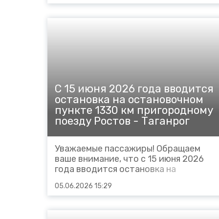
2026 года: № 6602 сообщением
Хасав-Юрт – Дербент отправлением
из Хасав-Юрта в 06.26 (граф.),
Карланюрт 06.50-06.51 (-5 мин),
Сулак 07.00-07...
С 15 июня 2026 года вводится
остановка на остановочном
пункте 1330 км пригородному
поезду Ростов - Таганрог
Уважаемые пассажиры! Обращаем
ваше внимание, что с 15 июня 2026
года вводится остановка на
остановочном пункте 1330 км
05.06.2026 15:29
пригородному поезду № 6090
Ростов - Таганрог, в связи с чем
вносятся частичные корректировки в