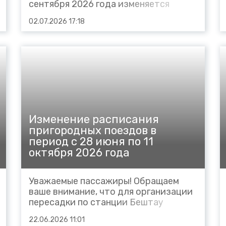
сентября 2026 года изменяется
расписание пригородного поезда: №
02.07.2026 17:18
6699 сообщением Дербент –
Махачкала, отправление со станции
Дербент в 22.00 (вместо 21.16), ОП
2413 км 22.04-22.04.5 (вместо 21.20-
21.20.5), Дагестанские Огни 22...
Изменение расписания
пригородных поездов в
период с 28 июня по 11
октября 2026 года
Уважаемые пассажиры! Обращаем
ваше внимание, что для организации
пересадки по станции Бештау
изменяется расписание пригородных
22.06.2026 11:01
поездов в период с 28 июня по 11