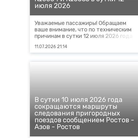
июля 2026
Уважаемые пассажиры! Обращаем
ваше внимание, что по техническим
причинам в сутки 12 июля 2026 года
сокращаются маршруты следования
11.07.2026 21:14
пригородных поездов: № 6034
Ростов – Азов будет следовать до
ст. Кулешовский (отменён на участке
Кулешовский – Азов); № 6033 Азов –
Ростов...
В сутки 10 июля 2026 года
сокращаются маршруты
следования пригородных
поездов сообщением Ростов -
Азов - Ростов