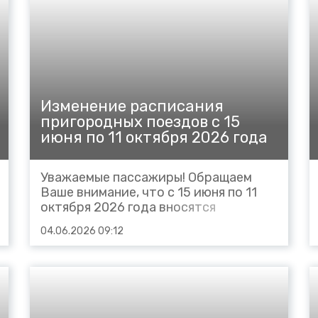
расписание поезда следующим
порядком: № 6667 Ростов - Лихая,
отправление со...
Изменение расписания
пригородных поездов с 15
июня по 11 октября 2026 года
Уважаемые пассажиры! Обращаем
Ваше внимание, что с 15 июня по 11
октября 2026 года вносятся
корректировки в периодичность
04.06.2026 09:12
курсирования поездов. Назначаются
курсированием по рабочим дням на
участке Кисловодск - Минеральные
Воды следующие пригородные
поезда: №6142 сообщением
Минеральные Воды...