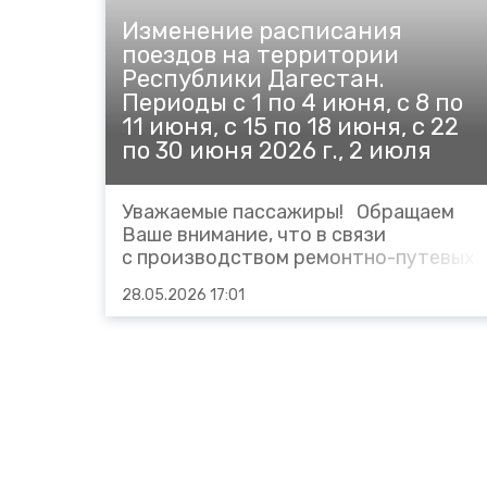
21...
Изменение расписания
поездов на территории
Республики Дагестан.
Периоды с 1 по 4 июня, с 8 по
11 июня, с 15 по 18 июня, с 22
по 30 июня 2026 г., 2 июля
2026.
Уважаемые пассажиры! Обращаем
Ваше внимание, что в связи
с производством ремонтно-путевых
работ, сокращается маршрут
28.05.2026 17:01
следования пригородных поездов: в
сутки 1 июня 2026 года: № 6695
сообщением Дербент – Кизилюрт
(вместо Дербент – Хасав-Юрт)
отправлением из Дербента в 05...