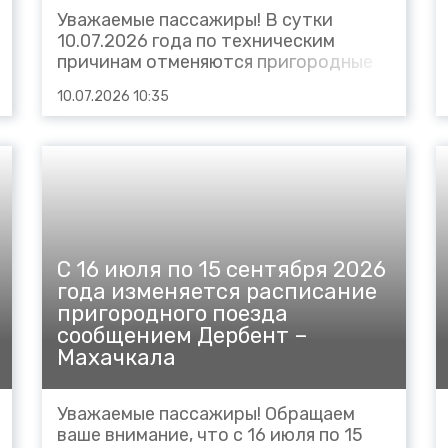
Уважаемые пассажиры! В сутки
10.07.2026 года по техническим
причинам отменяются пригородные
поезда: № 6026 Ростов – Азов
10.07.2026 10:35
(отправлением со ст. Ростов в 12:32,
прибытием на ст. Азов 13:40); № 6025
Азов – Ростов (отправлением со ст.
Азов в 14:08, прибытием на ст.
Ростов в 15:17). Узнать...
C 16 июля по 15 сентября 2026
года изменяется расписание
пригородного поезда
сообщением Дербент –
Махачкала
Уважаемые пассажиры! Обращаем
ваше внимание, что с 16 июля по 15