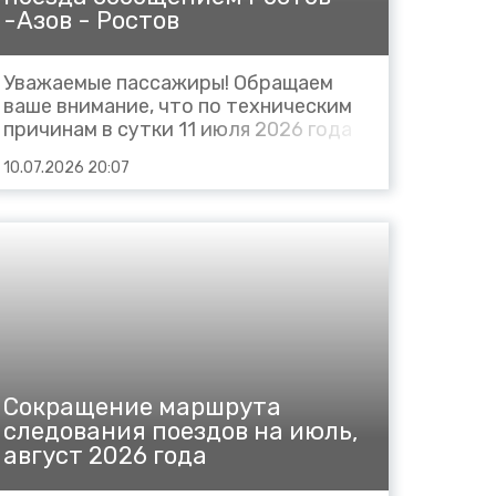
-Азов - Ростов
Уважаемые пассажиры! Обращаем
ваше внимание, что по техническим
причинам в сутки 11 июля 2026 года
отменяются полностью на всём
10.07.2026 20:07
маршруте пригородные поезда: №
6028 Ростов – Азов, отправлением
со станции Ростов в 15:03,
прибытием на станцию Азов в 16:07;
№ 6027 Азов – Ростов,
отправлением...
Сокращение маршрута
следования поездов на июль,
август 2026 года