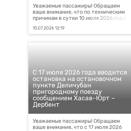
Уважаемые пассажиры! Обращаем
ваше внимание, что по техническим
причинам в сутки 10 июля 2026 года
сокращаются маршруты следования
10.07.2026 12:19
пригородных поездов: № 6028
Ростов – Азов будет следовать до
станции Батайск (отменён на участке
Батайск – Азов); № 6027 Азов –
Ростов будет следовать...
С 17 июля 2026 года вводится
остановка на остановочном
пункте Деличубан
пригородному поезду
сообщением Хасав-Юрт –
Дербент
Уважаемые пассажиры! Обращаем
ваше внимание, что с 17 июля 2026