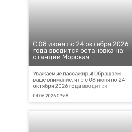
расписание поезда следующим
порядком: № 6090 Ростов - Таганрог,
отправление со станции...
С 08 июня по 24 октября 2026
года вводится остановка на
станции Морская
Уважаемые пассажиры! Обращаем
ваше внимание, что с 08 июня по 24
октября 2026 года вводится
остановка на станции Морская
04.06.2026 09:58
пригородному поезду № 6527
Таганрог - Ростов, в связи с чем
вносятся частичные корректировки в
расписание поезда следующим
порядком: № 6527 Таганрог - Ростов,
отправление со станции Таганрог в