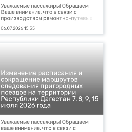
Уважаемые пассажиры! Обращаем
Ваше внимание, что в связи с
производством ремонтно-путевых
работ сокращается маршрут
06.07.2026 15:55
следования пригородных поездов: в
сутки 20, 21, 22, 23, 27, 28, 29, 30
июля, 3, 4, 5, 6 августа 2026 года: №
6169 Ростов – Каменоломни (вместо
Ростов – Усть-Донецкая)...
Изменение расписания и
сокращение маршрутов
следования пригородных
поездов на территории
Республики Дагестан 7, 8, 9, 15
июля 2026 года
Уважаемые пассажиры! Обращаем
ваше внимание, что в связи с