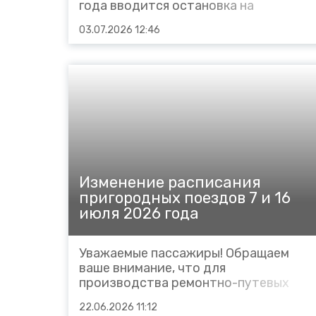
года вводится остановка на
остановочном пункте Деличубан
03.07.2026 12:46
пригородному поезду № 6602 Хасав-
Юрт – Дербент следующим
порядком: № 6602 Хасав-Юрт –
Дербент, отправление со станции
Хасав-Юрт в 06.41, Карлан-Юрт
06.55-06.56, Сулак...
Изменение расписания
пригородных поездов 7 и 16
июля 2026 года
Уважаемые пассажиры! Обращаем
ваше внимание, что для
производства ремонтно-путевых
работ изменяется расписание
22.06.2026 11:12
пригородных поездов: в сутки 7 июля