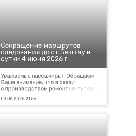
Дербент – Хасав-Юрт) отправлением
из Дербента...
Сокращение маршрутов
следования до ст.Бештау в
сутки 4 июня 2026 г
Уважаемые пассажиры! Обращаем
Ваше внимание, что в связи
с производством ремонтно-путевых
работ в сутки 4 июня 2026 года:
03.06.2026 21:56
Сокращается маршрут следования
пригородных поездов: №6335
сообщением Кисловодск - Бештау
(вместо Кисловодск
- Железноводск), отправление со
станции Кисловодск в 09...