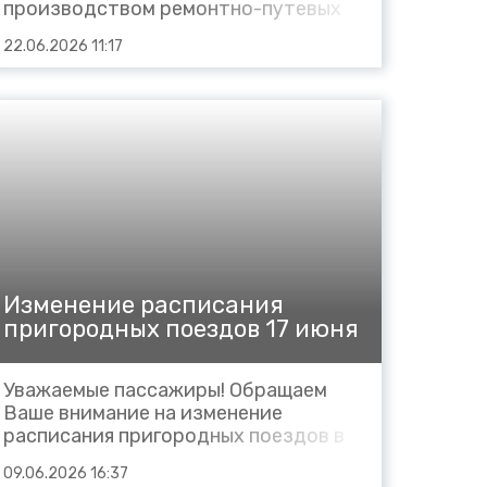
производством ремонтно-путевых
работ Сокращается маршрут
22.06.2026 11:17
следования пригородных поездов: в
сутки 8 июля 2026 года: №6685
сообщением Дербент – Кизилюрт
(вместо Дербент – Хасав-Юрт)
отправлением из Дербента в 15.40
(граф...
Изменение расписания
пригородных поездов 17 июня
Уважаемые пассажиры! Обращаем
Ваше внимание на изменение
расписания пригородных поездов в
сутки 17 июня 2026 года: № 6802
09.06.2026 16:37
Минеральные Воды – Буденновск,