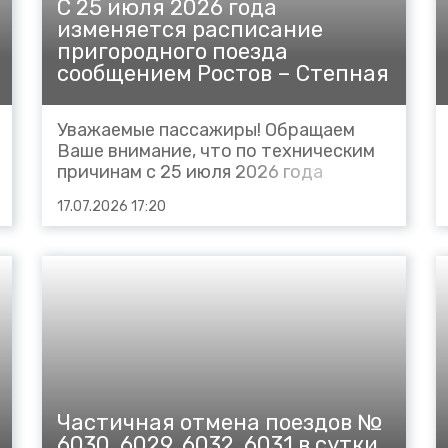
С 25 июля 2026 года
изменяется расписание
пригородного поезда
сообщением Ростов – Степная
Уважаемые пассажиры! Обращаем
Ваше внимание, что по техническим
причинам с 25 июля 2026 года
изменяется расписание
17.07.2026 17:20
пригородного поезда №6060 Ростов
– Степная следующим порядком:
№6060 Ростов – Степная
отправление со станции Ростов в
20.29 (вместо 20.06), Заречная 20.34-
20.35 (вместо...
Частичная отмена поездов №
6030, 6029, 6032, 6031 в сутки