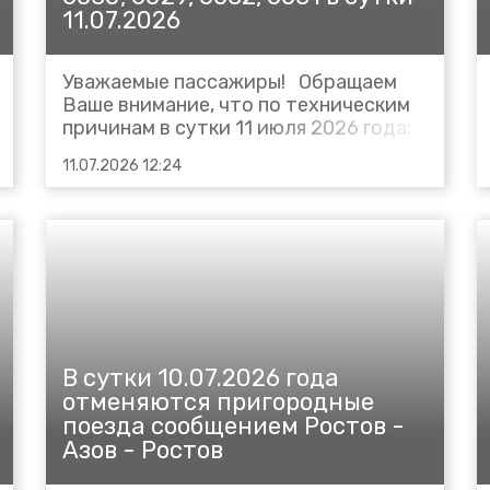
11.07.2026
Уважаемые пассажиры! Обращаем
Ваше внимание, что по техническим
причинам в сутки 11 июля 2026 года:
Сокращается маршрут следования
11.07.2026 12:24
пригородных поездов: № 6030
сообщением Ростов 17.17 –
Кулешовский 18.08 (вместо Ростов -
Азов), на участке Кулешовский –
Азов - отменить...
В сутки 10.07.2026 года
отменяются пригородные
поезда сообщением Ростов -
Азов - Ростов