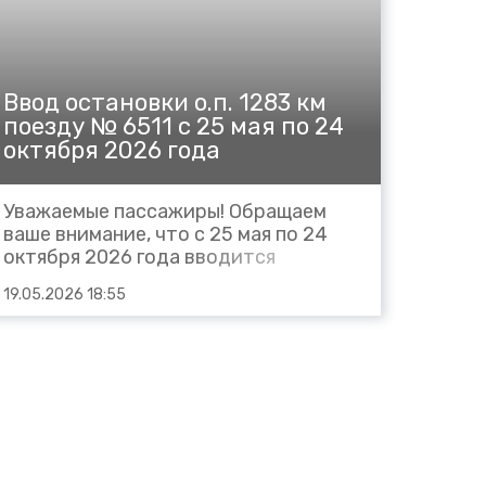
Ввод остановки о.п. 1283 км
поезду № 6511 с 25 мая по 24
октября 2026 года
Уважаемые пассажиры! Обращаем
ваше внимание, что с 25 мая по 24
октября 2026 года вводится
остановка ОП 1283 км пригородному
19.05.2026 18:55
поезду № 6511 Таганрог - Ростов, в
связи с чем вносятся частичные
корректировки в расписание
поездов следующим порядком: №
6511 Таганрог – Ростов, отпр.
Таганрог...