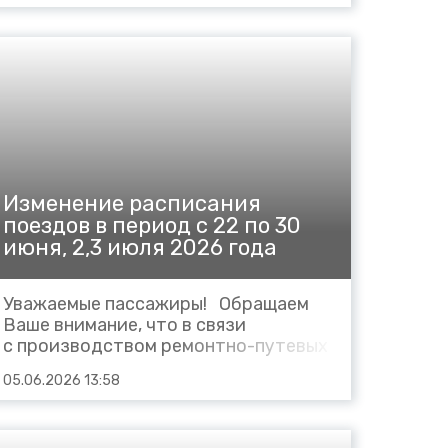
отправление со станции
Минеральные Воды в 05.05 (вместо
04.34), Виноградная 05.25-05.26
(вместо 04.54-04.55), Георгиевск
05.38-05.39 (вместо 05...
Изменение расписания
поездов в период с 22 по 30
июня, 2,3 июля 2026 года
Уважаемые пассажиры! Обращаем
Ваше внимание, что в связи
с производством ремонтно-путевых
работ Сокращается маршрут
05.06.2026 13:58
следования пригородных поездов: в
сутки 22 июня 2026 года: № 6695
Дербент – Кизилюрт (вместо