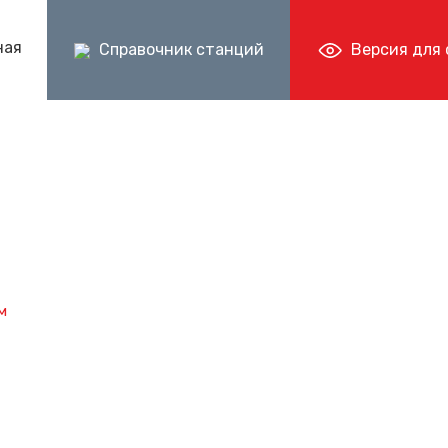
ная
Справочник станций
Версия для
м