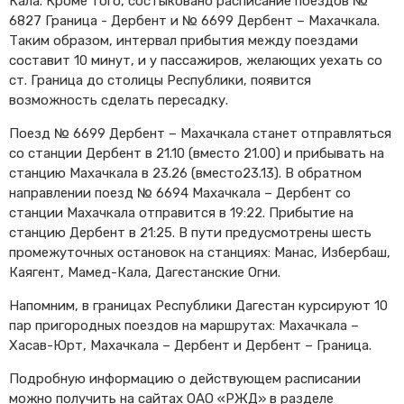
Кала. Кроме того, состыковано расписание поездов №
6827 Граница - Дербент и № 6699 Дербент – Махачкала.
Cхемы обращения
пригородных поездов
Таким образом, интервал прибытия между поездами
составит 10 минут, и у пассажиров, желающих уехать со
Справочник по
остановочным пунктам и
ст. Граница до столицы Республики, появится
станциям
возможность сделать пересадку.
Поезд № 6699 Дербент – Махачкала станет отправляться
со станции Дербент в 21.10 (вместо 21.00) и прибывать на
станцию Махачкала в 23.26 (вместо23.13). В обратном
направлении поезд № 6694 Махачкала – Дербент со
станции Махачкала отправится в 19:22. Прибытие на
станцию Дербент в 21:25. В пути предусмотрены шесть
промежуточных остановок на станциях: Манас, Избербаш,
Каягент, Мамед-Кала, Дагестанские Огни.
Напомним, в границах Республики Дагестан курсируют 10
пар пригородных поездов на маршрутах: Махачкала –
Хасав-Юрт, Махачкала – Дербент и Дербент – Граница.
Подробную информацию о действующем расписании
можно получить на сайтах ОАО «РЖД» в разделе