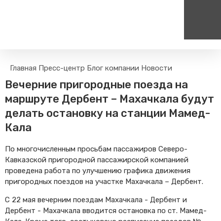
Пассажирам
Туризм
Главная
Пресс-центр
Блог компании
Новости
Единый номер вызова экстренных служб
Цен
Правила проезда
Туры и экскурсии на поезд
Вечерние пригородные поезда на
112
+
Часто задаваемые вопросы
Веломаршруты
маршруте Дербент – Махачкала будут
Тарифы и льготы
Аудиогиды
делать остановку на станции Мамед-
Способы оплаты проезда
Тревел-шоу на электричке
Кала
Режим работы билетных
касс
По многочисленным просьбам пассажиров Северо-
Кавказской пригородной пассажирской компанией
Абонементные билеты
проведена работа по улучшению графика движения
Мобильные приложения
пригородных поездов на участке Махачкала – Дербент.
Маломобильным
Пассажирам
С 22 мая вечерним поездам Махачкала - Дербент и
Дербент - Махачкала вводится остановка по ст. Мамед-
Моя карта попала в стоп-
лист