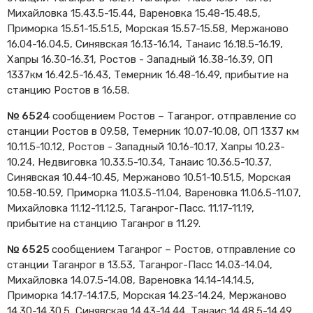
Михайловка 15.43.5-15.44, Вареновка 15.48-15.48.5,
Cхемы обращения
пригородных поездов
Приморка 15.51-15.51.5, Морская 15.57-15.58, Мержаново
16.04-16.04.5, Синявская 16.13-16.14, Танаис 16.18.5-16.19,
Справочник по
Хапры 16.30-16.31, Ростов - Западный 16.38-16.39, ОП
остановочным пунктам и
станциям
1337км 16.42.5-16.43, Темерник 16.48-16.49, прибытие на
станцию Ростов в 16.58.
№ 6524
сообщением Ростов – Таганрог, отправление со
станции Ростов в 09.58, Темерник 10.07-10.08, ОП 1337 км
10.11.5-10.12, Ростов - Западный 10.16-10.17, Хапры 10.23-
10.24, Недвиговка 10.33.5-10.34, Танаис 10.36.5-10.37,
Синявская 10.44-10.45, Мержаново 10.51-10.51.5, Морская
10.58-10.59, Приморка 11.03.5-11.04, Вареновка 11.06.5-11.07,
Михайловка 11.12-11.12.5, Таганрог-Пасс. 11.17-11.19,
прибытие на станцию Таганрог в 11.29.
№ 6525
сообщением Таганрог – Ростов, отправление со
станции Таганрог в 13.53, Таганрог-Пасс 14.03-14.04,
Михайловка 14.07.5-14.08, Вареновка 14.14-14.14.5,
Приморка 14.17-14.17.5, Морская 14.23-14.24, Мержаново
14.30-14.30.5, Синявская 14.43-14.44, Танаис 14.48.5-14.49,