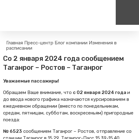
Пассажирам
Туризм
Главная
Пресс-центр
Блог компании
Изменения в
Единый номер вызова экстренных служб
Цен
расписании
Правила проезда
Туры и экскурсии на поезд
112
+
Со 2 января 2024 года сообщением
Часто задаваемые вопросы
Веломаршруты
Таганрог – Ростов – Таганрог
Тарифы и льготы
Аудиогиды
Способы оплаты проезда
Тревел-шоу на электричке
Уважаемые пассажиры!
Режим работы билетных
касс
Обращаем Ваше внимание, что
с 02 января 2024 года
и
до ввода нового графика назначаются курсированием в
Абонементные билеты
ежедневном обращении (вместо по понедельникам,
Мобильные приложения
средам, пятницам, субботам, воскресеньям) пригородные
Маломобильным
поезда:
Пассажирам
№ 6523
сообщением Таганрог – Ростов, отправление со
Моя карта попала в стоп-
лист
станции Таганрог в 15.29, Таганрог-Пасс 15.39-15.40,