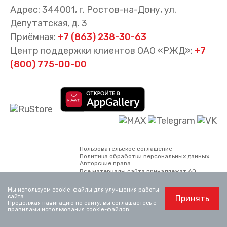
Адрес: 344001, г. Ростов-на-Дону, ул.
Депутатская, д. 3
Приёмная:
+7 (863) 238-30-63
Центр поддержки клиентов ОАО «РЖД»:
+7
(800) 775-00-00
Пользовательское соглашение
Политика обработки персональных данных
Авторские права
Все материалы сайта принадлежат АО
«Северо-Кавказская пригородная
пассажирская компания. Использование
Мы используем cookie-файлы для улучшения работы
материалов, опубликованных на сайте,
сайта.
Принять
возможно только со ссылкой на сайт.
Продолжая навигацию по сайту, вы соглашаетесь с
Официальный сайт ОАО «РЖД»
www.rzd.ru
правилами использования cookie-файлов
.