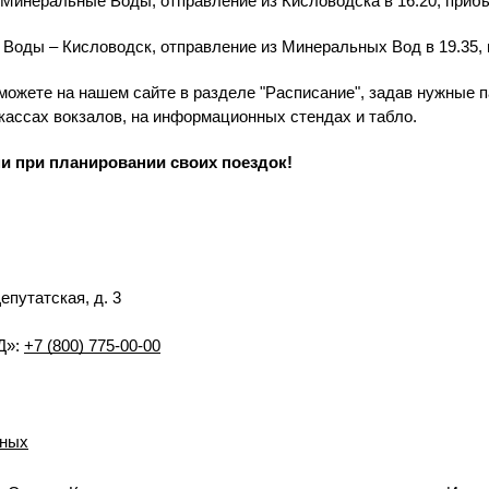
инеральные Воды, отправление из Кисловодска в 16.20, прибы
ды – Кисловодск, отправление из Минеральных Вод в 19.35, п
можете на нашем сайте в разделе "Расписание", задав нужные п
кассах вокзалов, на информационных стендах и табло.
 при планировании своих поездок!
Депутатская, д. 3
Д»:
+7 (800) 775-00-00
нных