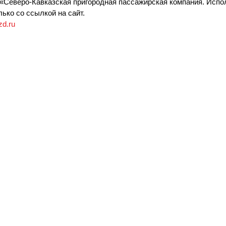
«Северо-Кавказская пригородная пассажирская компания. Испо
ько со ссылкой на сайт.
zd.ru