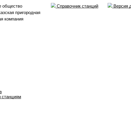
е общество
Справочник станций
Версия 
азская пригородная
ая компания
в
и станциям