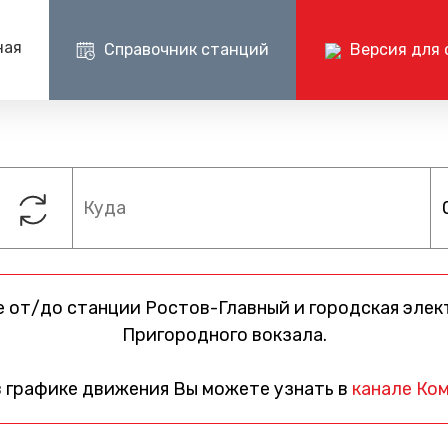
ная
Справочник станций
Версия для 
Пресс-центр
Документ
Центр поддержки клиентов ОАО РЖД
Пр
ии на поездах
Новости
Раскрытие и
+7 (800) 775-00-00
+
Изменения в расписании
Годовые бухг
отчеты
Фото и видео
Документаци
электричке
СМИ о нас
 от/до станции Ростов-Главный и городская элек
Пригородного вокзала.
в графике движения Вы можете узнать в
канале Ком