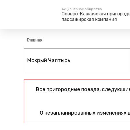
Акционерное общество
Северо-Кавказская пригород
пассажирская компания
Пассажирам
Туризм
Главная
Единый номер вызова экстренных служб
Правила проезда
Туры и экскурс
112
Часто задаваемые вопросы
Веломаршруты
Тарифы и льготы
Аудиогиды
Способы оплаты проезда
Тревел-шоу на 
Режим работы билетных
касс
Все пригородные поезда, следующие
Абонементные билеты
Мобильные приложения
Маломобильным
О незапланированных изменениях 
Пассажирам
Моя карта попала в стоп-
лист