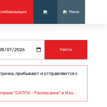
слабовидящих
Меню
ация
О компании
иёмная
нформации
О компании
7 (863) 238-30-63
алтерские
Руководство компании
Вакансии
я
Написать нам
Контакты
тричка, прибывают и отправляются с
пании "СКППК - Расписание" в Max
.