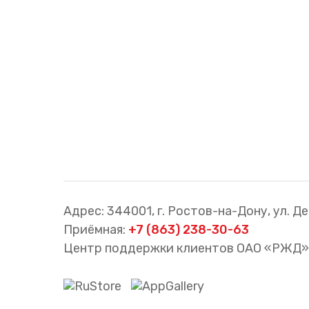
Cхемы обращения
пригородных поездов
Справочник по
остановочным пунктам и
станциям
Адрес: 344001, г. Ростов-на-Дону, ул. Де
Приёмная:
+7 (863) 238-30-63
Центр поддержки клиентов ОАО «РЖД»