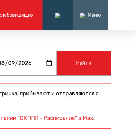
слабовидящих
Меню
ация
О компании
иёмная
нформации
О компании
7 (863) 238-30-63
алтерские
Руководство компании
Вакансии
я
Написать нам
Контакты
тричка, прибывают и отправляются с
пании "СКППК - Расписание" в Max
.