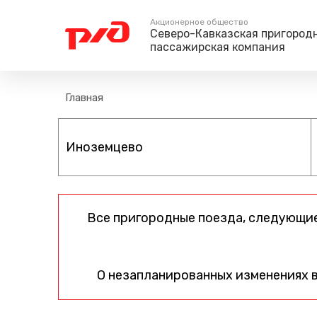
Акционерное общество
Северо-Кавказская пригород
пассажирская компания
Пассажирам
Туризм
Главная
Единый номер вызова экстренных служб
Правила проезда
Туры и экскурс
112
Часто задаваемые вопросы
Веломаршруты
Тарифы и льготы
Аудиогиды
Способы оплаты проезда
Тревел-шоу на 
Режим работы билетных
касс
Все пригородные поезда, следующие
Абонементные билеты
Мобильные приложения
Маломобильным
О незапланированных изменениях 
Пассажирам
Моя карта попала в стоп-
лист