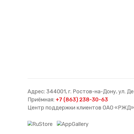
Cхемы обращения
пригородных поездов
Справочник по
остановочным пунктам и
станциям
Адрес: 344001, г. Ростов-на-Дону, ул. Де
Приёмная:
+7 (863) 238-30-63
Центр поддержки клиентов ОАО «РЖД»