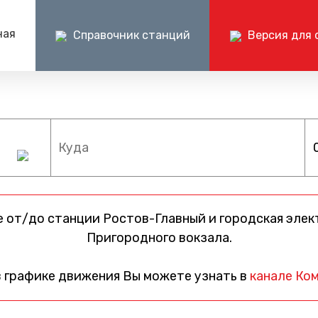
ная
Справочник станций
Версия для 
Пресс-центр
Документ
Центр поддержки клиентов ОАО РЖД
Пр
ии на поездах
Новости
Раскрытие и
+7 (800) 775-00-00
+
Изменения в расписании
Годовые бухг
отчеты
Фото и видео
Документаци
электричке
СМИ о нас
 от/до станции Ростов-Главный и городская элек
Пригородного вокзала.
в графике движения Вы можете узнать в
канале Ком