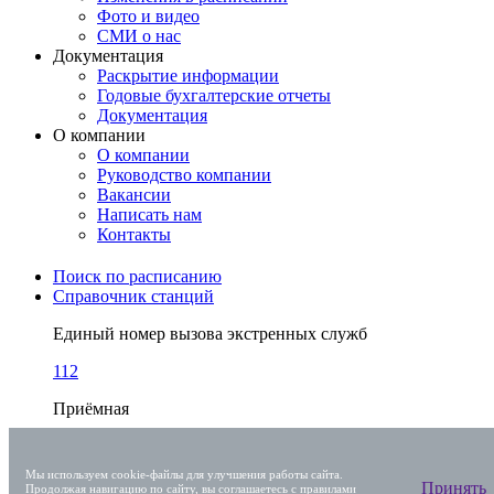
Фото и видео
СМИ о нас
Документация
Раскрытие информации
Годовые бухгалтерские отчеты
Документация
О компании
О компании
Руководство компании
Вакансии
Написать нам
Контакты
Поиск по расписанию
Справочник станций
Единый номер вызова экстренных служб
112
Приёмная
+7 (863) 238-30-63
Мы используем cookie-файлы для улучшения работы сайта.
Центр поддержки клиентов ОАО РЖД
Принять
Продолжая навигацию по сайту, вы соглашаетесь с
правилами