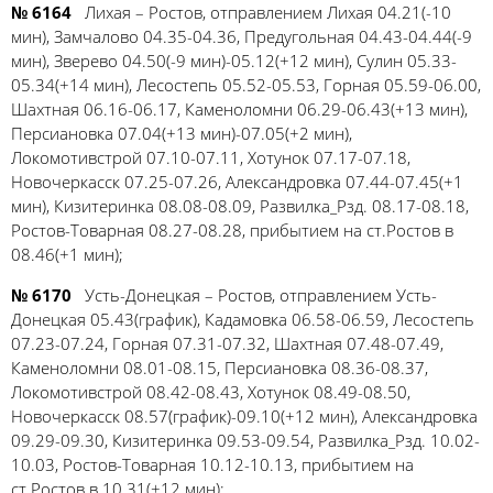
№ 6164
Лихая – Ростов, отправлением Лихая 04.21(-10
мин), Замчалово 04.35-04.36, Предугольная 04.43-04.44(-9
мин), Зверево 04.50(-9 мин)-05.12(+12 мин), Сулин 05.33-
05.34(+14 мин), Лесостепь 05.52-05.53, Горная 05.59-06.00,
Шахтная 06.16-06.17, Каменоломни 06.29-06.43(+13 мин),
Персиановка 07.04(+13 мин)-07.05(+2 мин),
Локомотивстрой 07.10-07.11, Хотунок 07.17-07.18,
Новочеркасск 07.25-07.26, Александровка 07.44-07.45(+1
мин), Кизитеринка 08.08-08.09, Развилка_Рзд. 08.17-08.18,
Ростов-Товарная 08.27-08.28, прибытием на ст.Ростов в
08.46(+1 мин);
№ 6170
Усть-Донецкая – Ростов, отправлением Усть-
Донецкая 05.43(график), Кадамовка 06.58-06.59, Лесостепь
07.23-07.24, Горная 07.31-07.32, Шахтная 07.48-07.49,
Каменоломни 08.01-08.15, Персиановка 08.36-08.37,
Локомотивстрой 08.42-08.43, Хотунок 08.49-08.50,
Новочеркасск 08.57(график)-09.10(+12 мин), Александровка
09.29-09.30, Кизитеринка 09.53-09.54, Развилка_Рзд. 10.02-
10.03, Ростов-Товарная 10.12-10.13, прибытием на
ст.Ростов в 10.31(+12 мин);