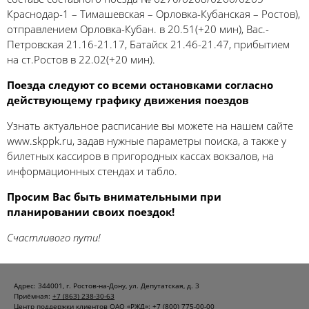
Краснодар-1 – Тимашевская – Орловка-Кубанская – Ростов),
отправлением Орловка-Кубан. в 20.51(+20 мин), Вас.-
Петровская 21.16-21.17, Батайск 21.46-21.47, прибытием
на ст.Ростов в 22.02(+20 мин).
Поезда следуют со всеми остановками согласно
действующему графику движения поездов
Узнать актуальное расписание вы можете на нашем сайте
www.skppk.ru, задав нужные параметры поиска, а также у
билетных кассиров в пригородных кассах вокзалов, на
информационных стендах и табло.
Просим Вас быть внимательными при
планировании своих поездок!
Счастливого пути!
Адрес: 344001, г. Ростов-на-Дону, ул. Депутатская, д. 3
Приёмная:
+7 (863) 238-30-63
Центр поддержки клиентов ОАО «РЖД»:
+7 (800) 775-00-00