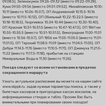
09.08.5), Зеленокумск 09.26-09.32 (вместо 09.22-09.28),
Кума 09.55-09.56 (вместо 09.51-09.52), Михайловская 10.10-
10.11 (вместо 10.06-10.07), ОП Андреевский 10.15.5-10.16
(вместо 10.11.5-10.12), ОП Обильный 10.22-10.22.5 (вместо
10.18-10.18.5), Георгиевск 10.34-10.44 (вместо 10.30-10.40),
ОП Красная 10.51-10.51.5 (вместо 10.47-10.47.5), ОП 1861 км
10.55-10.55.5 (вместо 10.51-10.51.5), Виноградная 11.00-11.01
(вместо 10.56-10.57), ОП 1856 км 11.05-11.05.5 (вместо 11.01-
11.01.5), ОП Терский 11.08.5-11.09 (вместо 11.04.5-11.05), ОП
Дебри 11.14.5-11.15 (вместо 11.10.5-11.11), ОП Джемуха 11.21.5-
11.22 (вместо 11.17.5-11.18), прибытие на станцию
Минеральные Воды в 11.30 (вместо 11.26).
Поезда следуют со всеми остановками в пределах
сокращенного маршрута
Узнать актуальное расписание вы можете на нашем сайте
www.skppk.ru, задав нужные параметры поиска, а также у
билетных кассиров в пригородных кассах вокзалов, на
информационных стендах и табло. Просим Вас быть
внимательными при планировании своих поездок!