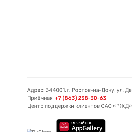
Cхемы обращения
пригородных поездов
Справочник по
остановочным пунктам и
станциям
Адрес: 344001, г. Ростов-на-Дону, ул. Де
Приёмная:
+7 (863) 238-30-63
Центр поддержки клиентов ОАО «РЖД»