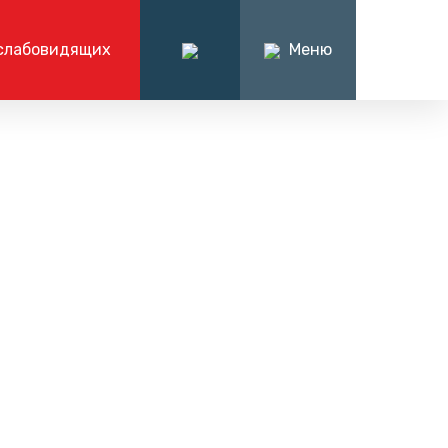
слабовидящих
Меню
ация
О компании
иёмная
нформации
О компании
7 (863) 238-30-63
алтерские
Руководство компании
Вакансии
я
Написать нам
Контакты