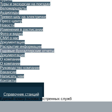
Туры и экскурсии на поездах
Веломаршруты
Аудиогиды
Тревел-шоу на электричке
Пресс-центр
Новости
Изменения в расписании
Фото и видео
СМИ о нас
Документация
Раскрытие информации
Годовые бухгалтерские отчеты
Документация
О компании
О компании
Руководство компании
Вакансии
Написать нам
Контакты
Поиск по расписанию
Справочник станций
Единый номер вызова экстренных служб
112
Приёмная