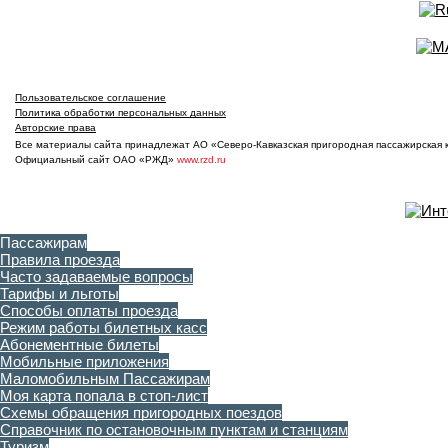
Пользовательское соглашение
Политика обработки персональных данных
Авторские права
Все материалы сайта принадлежат АО «Северо-Кавказская пригородная пассажирская ко
Официальный сайт ОАО «РЖД»
www.rzd.ru
Пассажирам
Правила проезда
Часто задаваемые вопросы
Тарифы и льготы
Способы оплаты проезда
Режим работы билетных касс
Абонементные билеты
Мобильные приложения
Маломобильным Пассажирам
Моя карта попала в стоп-лист
Cхемы обращения пригородных поездов
Справочник по остановочным пунктам и станциям
Туризм