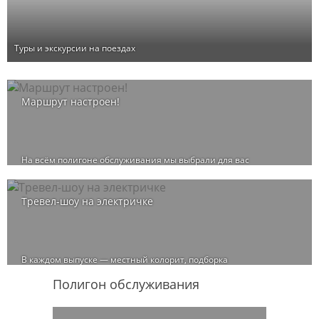
Туры и экскурсии на поездах
Маршрут настроен!
На всём полигоне обслуживания мы выбрали для вас
интересные места и маршруты.
Тревел-шоу на электричке
В каждом выпуске — местный колорит, подборка
достопримечательностей и природные красоты городов Юга
Полигон обслуживания
России, куда можно отправиться на электричке.