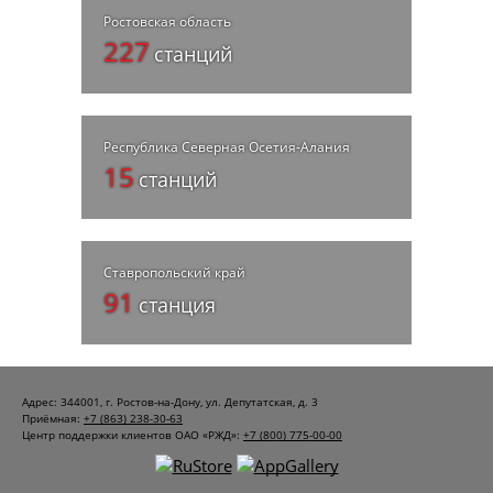
Ростовская область
227
станций
Республика Северная Осетия-Алания
15
станций
Ставропольский край
91
станция
Адрес: 344001, г. Ростов-на-Дону, ул. Депутатская, д. 3
Приёмная:
+7 (863) 238-30-63
Центр поддержки клиентов ОАО «РЖД»:
+7 (800) 775-00-00