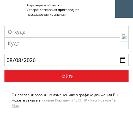
Акционерное общество
Северо-Кавказская пригородная
пассажирская компания
Единый номер вызова экстренных служб
Цент
112
+7 
О незапланированных изменениях в графике движения Вы
можете узнать в
канале Компании "СКППК - Расписание" в
Max
.