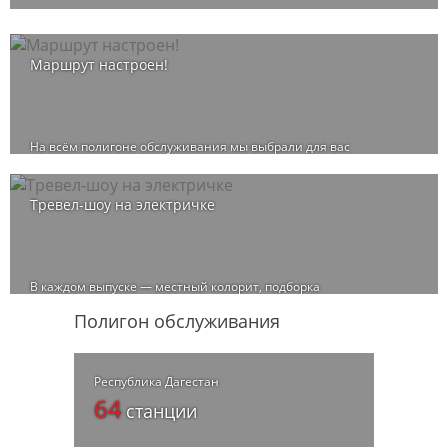
Маршрут настроен!
На всём полигоне обслуживания мы выбрали для вас
интересные места и маршруты.
Тревел-шоу на электричке
В каждом выпуске — местный колорит, подборка
достопримечательностей и природные красоты городов Юга
Полигон обслуживания
России, куда можно отправиться на электричке.
Республика Дагестан
64
станции