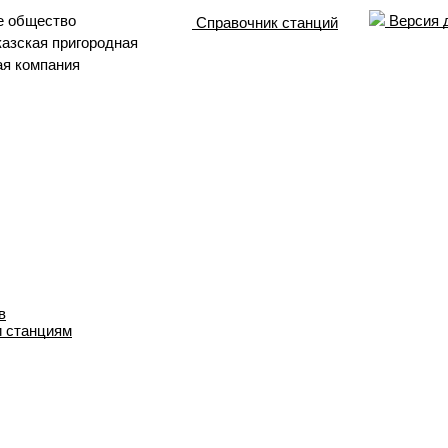
е общество
Версия 
Справочник станций
азская пригородная
ая компания
в
и станциям