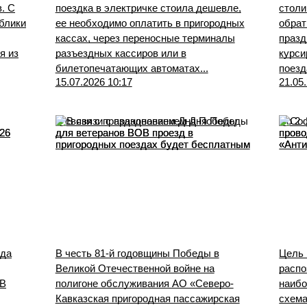
. С
поездка в электричке стоила дешевле,
столи
блики
ее необходимо оплатить в пригородных
обрат
кассах, через переносные терминалы
празд
я из
разъездных кассиров или в
курси
билетопечатающих автоматах...
поезд
15.07.2026 10:17
21.05
В связи с празднованием Дня Победы
Со 2 
026
для ветеранов ВОВ проезд в
прово
пригородных поездах будет бесплатным
«Ант
ода
В честь 81-й годовщины Победы в
Цель 
Великой Отечественной войне на
распо
 В
полигоне обслуживания АО «Северо-
наибо
Кавказская пригородная пассажирская
схема