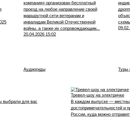
компания» организован бесплатный
индик
я
проезд на любое направление своей
дропп
маршрутной сети ветеранам и
объяс
025
инвалидам Великой Отечественной
схемы
09.02
войны, а также их сопровождающим...
20.04.2026 15:02
Аудиогиды
Туры 
Тревел-шоу на электричке
ы выбрали для вас
В каждом выпуске — местный
достопримечательностей и п
России, куда можно отправит