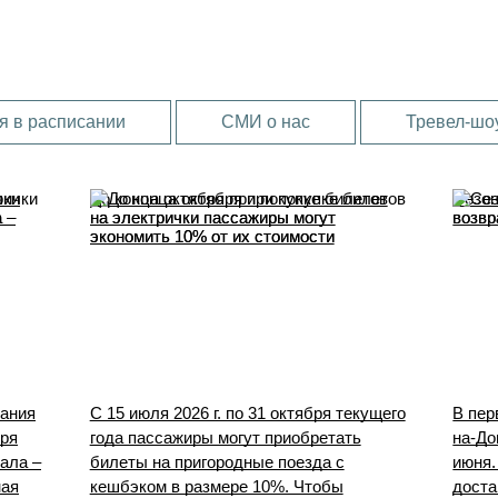
я в расписании
СМИ о нас
Тревел-шоу
чки
До конца октября при покупке билетов
Сезон
 –
на электрички пассажиры могут
возвр
экономить 10% от их стоимости
вания
С 15 июля 2026 г. по 31 октября текущего
В пер
бря
года пассажиры могут приобретать
на-До
ала –
билеты на пригородные поезда с
июня.
ная
кешбэком в размере 10%. Чтобы
доста