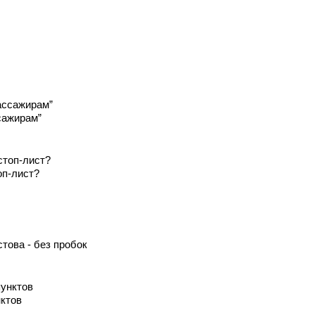
сажирам”
оп-лист?
това - без пробок
ктов