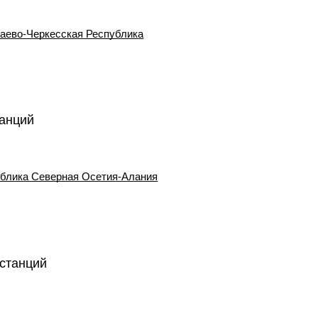
аево-Черкесская Республика
танций
блика Северная Осетия-Алания
станций