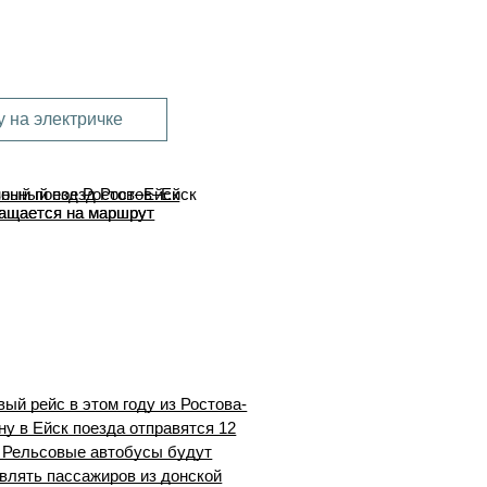
 на электричке
ный поезд Ростов–Ейск
ащается на маршрут
вый рейс в этом году из Ростова-
ну в Ейск поезда отправятся 12
 Рельсовые автобусы будут
влять пассажиров из донской